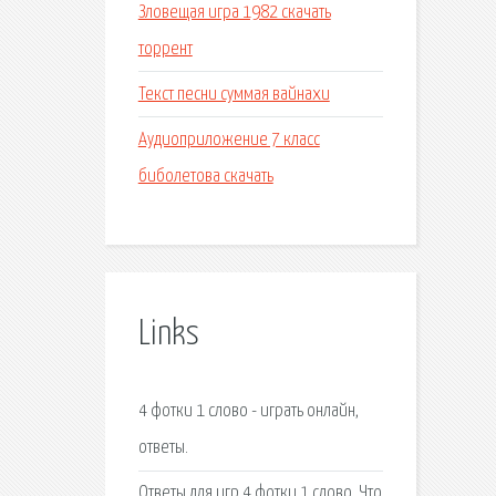
Зловещая игра 1982 скачать
торрент
Текст песни суммая вайнахи
Аудиоприложение 7 класс
биболетова скачать
Links
4 фотки 1 слово - играть онлайн,
ответы.
Ответы для игр 4 фотки 1 слово, Что