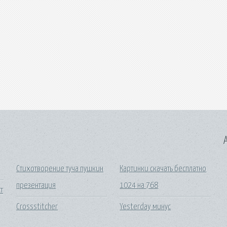
A
Стихотворение туча пушкин
Картинки скачать бесплатно
презентация
1024 на 768
т
Crossstitcher
Yesterday минус