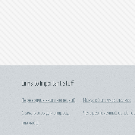
Links to Important Stuff
Переводчик книга немецкий
Минус ой италмас италмас
Скачать игры для андроид
Четырехточечный изгиб гос
пда лайф