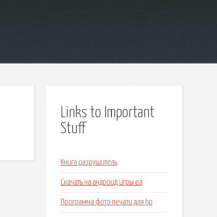
Links to Important
Stuff
Книга разрушитель
Скачать на андроид игры ea
Программа фото печати для hp