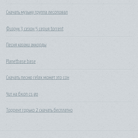
Скачать музыку группа лесоповал
Физрук 3 сезон 5 серия torrent
Песня казаки аккорды
Planetbase base
Скачать песню relax может это сон
Чит на бхоп cs go
Торрент горько 2 скачать бесплатно