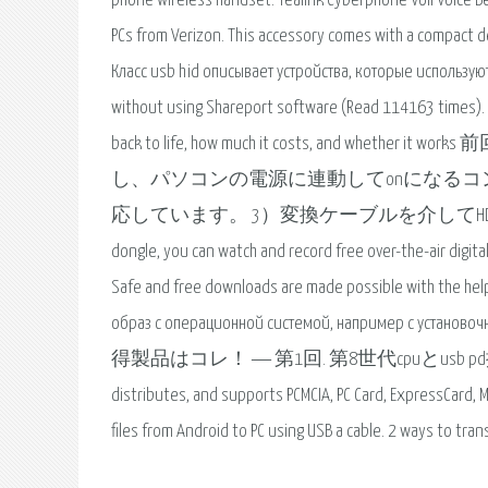
phone wireless handset. Yealink Cyberphone VoIPVoice Be
PCs from Verizon. This accessory comes with a compact de
Класс usb hid описывает устройства, которые используют
without using Shareport software (Read 114163 times). In 
back to life, how much it costs, and
し、パソコンの電源に連動してonになるコンセント. 
応しています。 3）変換ケーブルを介してHDDと新しいPCを接続す
dongle, you can watch and record free over-the-air digit
Safe and free downloads are made possible with the help
образ с операционной системой, например 
得製品はコレ！ ― 第1回. 第8世代cpuとusb pd搭載
distributes, and supports PCMCIA, PC Card, ExpressCard, M
files from Android to PC using USB a cable. 2 ways to t