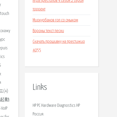
Игра престолов 4 сезон 2 серия
r
торрент
 touch
Миркурбанов гоп со смыком
Вороны текст песни
сскажу
урс
Скачать прошивку на престижио
epuis
4055
ics
S
:
я
Links
드(4)
の起動
HP PC Hardware Diagnostics HP
oIP
Россия.