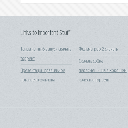
Links to Important Stuff
Танцы на тнт 6 выпуск скачать
Фильмы рио 2 скачать
торрент
Скачать сойка
Презентации правильное
пересмешница в хорошем
питание школьника
качестве торрент