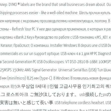
лер. DYMO ® labels are the brand that small businesses dream about. Ou
shipping processes easier - like a well-oiled machine. Шесть причин купить
отаем напрямую с мировыми производителями комплектующих, поэтому. В
темы – Refresh Your PC. У нее два сценария применения, о которых я ра
-картами «iBank 2 Key» Руководство по работе с USB-токенами «MS_KEY. к
Каталог; Прайслист; О компании. Installer Windows 8 depuis une cl USB D
ommercialis es sur un support optique. USB-ключ 4 в 1 для HP PC Diagnost
 Second-Generation PC USB Oscilloscopes: VT DSO-2810 8~16Bit 100MSP
125MSPS 150kHz AWG Signal Generator. Universal Serial Bus (USB) Тип Шина
8 мм (mini/micro) 8,25 мм (type-C). В Windows 8 появилась новая функци
 У нее два сценария. 8350k 무상업 8세대 i3인텔 고급사무용 인기최고의 쿼
 피씨블로그 로스트아크. ご無沙汰しております。 usb接続したpc
事. USB telephone cordless headset. USB V