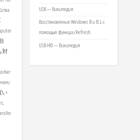
er for
USB — Википедия.
йства.
C
Восстановление Windows 8 и 8.1 с
omputer
помощью функции Refresh.
駆動
USB HID — Википедия.
も対
locker
ачали
お買い
s,
ansfer