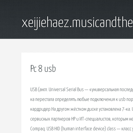
xeijiehaez.musicandth
Pc 8 usb
USB (англ. Universal Serial Bus — «универсальная посл
ка перестала определять любые подключения к usb порт
кардридер.На другом жёстком диске установлена 7-ка. U
сервисных партнеров HP и ИТ-специалистов, которым 
Compaq. USB HID (human interface device) class — класс