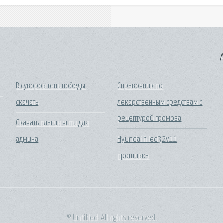
A
В суворов тень победы
Справочник по
скачать
лекарственным средствам с
рецептурой громова
Скачать плагин читы для
админа
Hyundai h led32v11
прошивка
© Untitled. All rights reserved.