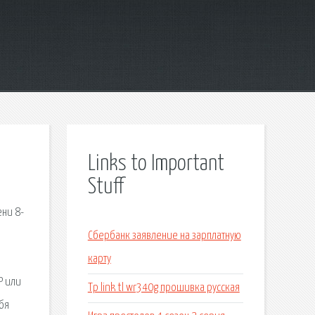
Links to Important
Stuff
ени 8-
Сбербанк заявление на зарплатную
карту
P или
Tp link tl wr340g прошивка русская
ебя