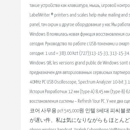
такие устройства как клавиатура, мышь, игровой контрол
LabelWriter ® printers and scales help make mailing and 
panel, тач скрин и другое оборудование у нас Мы раб
Windows 8 появилась новая функция восстановления сис
сегодня. Руководство по работе с USB-токенами и смарт
сегодня: 1 usd = 383.00 kzt (727)313-15-33, 313-15-34. 
Windows 98, les versions grand public de Windows sont c
предназначен для авторизованных сервисных партнеров
40MHz PC USB Oscilloscope, Spectrum Analyzer 10-bit 3.
История Разработчик 12 мм (type-A) 8,45 мм (type-B) 6,
восстановления системы – Refresh Your PC.
코어 사무용 pc!! 545,000원 인텔 8세대
が遅い件、私は気になりながらも ほとんど実害は無いと感じて長い