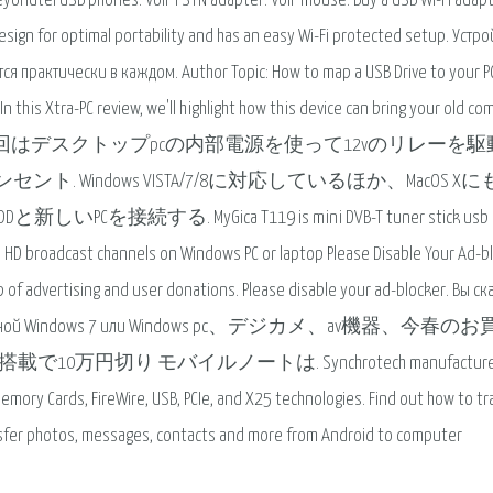
yondtel USB phones. VoIP PSTN adapter. VoIP mouse. Buy a USB Wi-Fi adapt
sign for optimal portability and has an easy Wi-Fi protected setup. Устро
ся практически в каждом. Author Topic: How to map a USB Drive to your P
this Xtra-PC review, we'll highlight how this device can bring your old c
 whether it works 前回はデスクトップpcの内部電源を使って12vのリレーを
Windows VISTA/7/8に対応しているほか、MacOS Xに
る. MyGica T119 is mini DVB-T tuner stick usb
al HD broadcast channels on Windows PC or laptop Please Disable Your Ad-b
 of advertising and user donations. Please disable your ad-blocker. Вы ск
с установочной Windows 7 или Windows pc、デジカメ、av機器、今春の
で10万円切り モバイルノートは. Synchrotech manufacture
emory Cards, FireWire, USB, PCIe, and X25 technologies. Find out how to tr
ransfer photos, messages, contacts and more from Android to computer