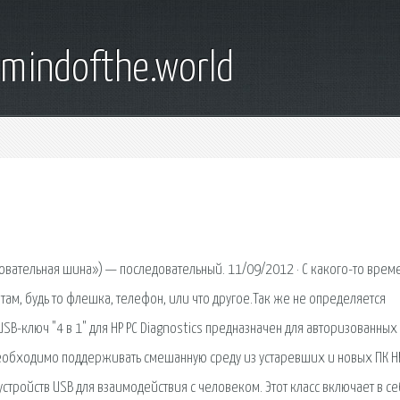
emindofthe.world
едовательная шина») — последовательный. 11/09/2012 · С какого-то врем
ам, будь то флешка, телефон, или что другое.Так же не определяется
SB-ключ "4 в 1" для HP PC Diagnostics предназначен для авторизованных
необходимо поддерживать смешанную среду из устаревших и новых ПК H
 устройств USB для взаимодействия с человеком. Этот класс включает в с