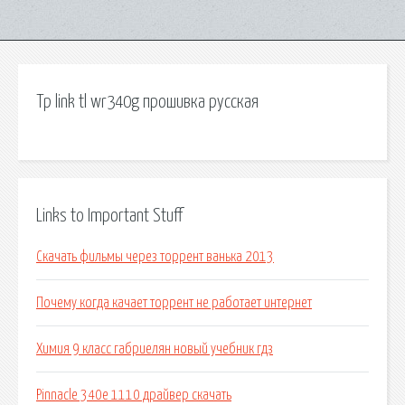
Tp link tl wr340g прошивка русская
Links to Important Stuff
Скачать фильмы через торрент ванька 2013
Почему когда качает торрент не работает интернет
Химия 9 класс габриелян новый учебник гдз
Pinnacle 340e 1110 драйвер скачать