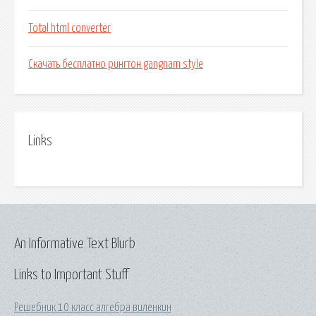
Total html converter
Скачать бесплатно рингтон gangnam style
Links
An Informative Text Blurb
Links to Important Stuff
Решебник 10 класс алгебра виленкин