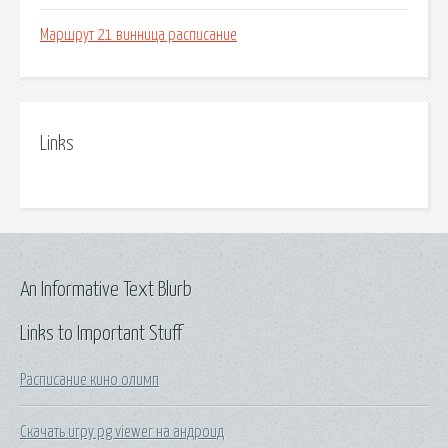
Маршрут 21 винница расписание
Links
An Informative Text Blurb
Links to Important Stuff
Расписание кино олимп
Скачать игру pg viewer на андроид