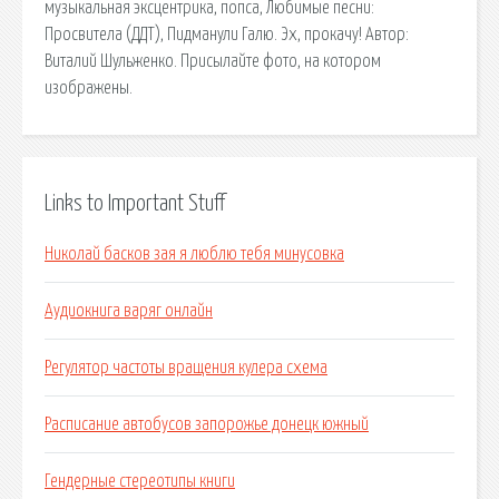
музыкальная эксцентрика, попса, Любимые песни:
Просвитела (ДДТ), Пидманули Галю. Эх, прокачу! Автор:
Виталий Шульженко. Присылайте фото, на котором
изображены.
Links to Important Stuff
Николай басков зая я люблю тебя минусовка
Аудиокнига варяг онлайн
Регулятор частоты вращения кулера схема
Расписание автобусов запорожье донецк южный
Гендерные стереотипы книги