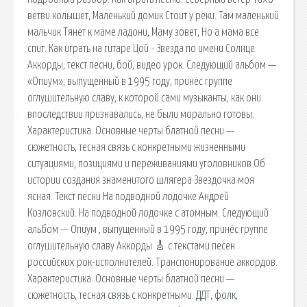
ветви колышет, Маленький домик Стоит у реки. Там маленький
мальчик Тянет к маме ладони, Маму зовет, Но а мама все
спит. Как играть на гитаре Цой - Звезда по имени Солнце.
Аккорды, текст песни, бой, видео урок. Следующий альбом —
«Опиум», выпущенный в 1995 году, принёс группе
оглушительную славу, к которой сами музыканты, как они
впоследствии признавались, не были морально готовы.
Характеристика. Основные черты блатной песни —
сюжетность, тесная связь с конкретными жизненными
ситуациями, позициями и переживаниями уголовников Об
истории создания знаменитого шлягера Звездочка моя
ясная. Текст песни На подводной лодочке Андрей
Козловский. На подводной лодочке с атомным. Следующий
альбом — Опиум , выпущенный в 1995 году, принёс группе
оглушительную славу Аккорды 🎸 с текстами песен
российских рок-исполнителей. Транспонирование аккордов.
Характеристика. Основные черты блатной песни —
сюжетность, тесная связь с конкретными. ДДТ, фолк,