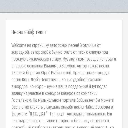
Песни чайф текст
Welcome на страничку авторских песен! В отличие от
эстрадной, авторской обычно считают песню спетую под
простую акустическую гитару. Музыку к композиции написал и
впервые исполнил Владимир Засухин. Автор текста песни
«Берега берега» Юрий Рыбчинский. Правильные аккорды
песни Конь Любэ. Текст песни Конь с удобной схемой
аккордов. Конкурс – нужна ваша поддержка! Я тут подал
заявку на участие в конкурсе каверов от компании
Ростелеком. На музыкальном портале Зайцев.нет Вы можете
бесплатно скачать и слушать онлайн песни Найка Борзова в
формате. "Я СОЛДАТ" - Пятница - Аккорды в тональности Em
на гитаре, текст, описание гитарного боя и видео-кавер и
подробный разбор. Как играть песню. Северный ветер Тихо