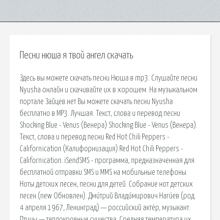
Песни нюша я твой ангел скачать
Здесь вы можете скачать песни Нюша в mp3. Слушайте песни
Nyusha онлайн и скачивайте их в хорошем. На музыкальном
портале Зайцев.нет Вы можете скачать песни Nyusha
бесплатно в MP3. Лучшая. Текст, слова и перевод песни
Shocking Blue - Venus (Венера) Shocking Blue - Venus (Венера).
Текст, слова и перевод песни Red Hot Chili Peppers -
Californication (Калифорнизация) Red Hot Chili Peppers -
Californication. iSendSMS - программа, предназначенная для
бесплатной отправки SMS и MMS на мобильные телефоны.
Ноты детских песен, песни для детей. Собрание нот детских
песен (new Обновлен). Дми́трий Влади́мирович Наги́ев (род.
4 апреля 1967, Ленинград) — российский актёр, музыкант.
Птицы — теплокровные существа. Средняя температура их