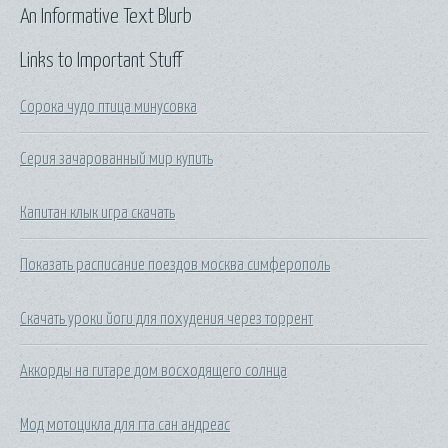
An Informative Text Blurb
Links to Important Stuff
Сорока чудо птица минусовка
Серия зачарованный мир купить
Капитан клык игра скачать
Показать расписание поездов москва симферополь
Скачать уроки йоги для похудения через торрент
Аккорды на гитаре дом восходящего солнца
Мод мотоцикла для гта сан андреас