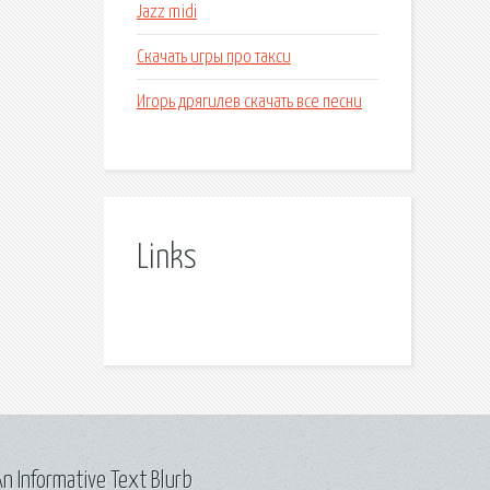
Jazz midi
Скачать игры про такси
Игорь дрягилев скачать все песни
Links
n Informative Text Blurb