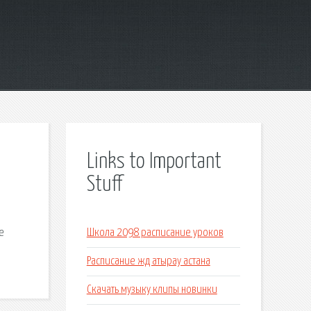
Links to Important
Stuff
е
Школа 2098 расписание уроков
.
Расписание жд атырау астана
Скачать музыку клипы новинки