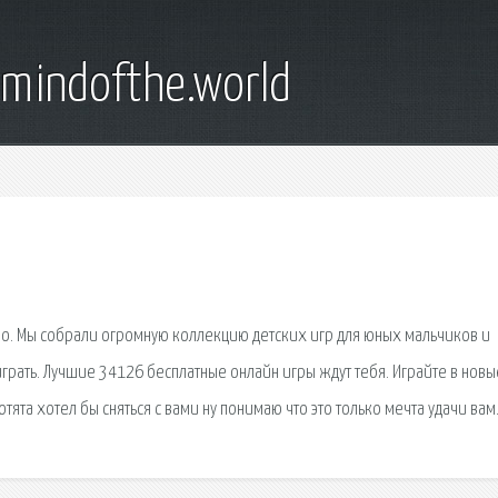
emindofthe.world
но. Мы собрали огромную коллекцию детских игр для юных мальчиков и
играть. Лучшие 34126 бесплатные онлайн игры ждут тебя. Играйте в новы
отята хотел бы сняться с вами ну понимаю что это только мечта удачи вам