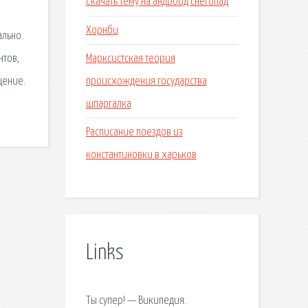
Скачать тему на андроид снегопад
Хорнби
ально.
Марксистская теория
нтов,
происхождения государства
щение.
шпаргалка
Расписание поездов из
константиновки в харьков
Links
Ты супер! — Википедия.