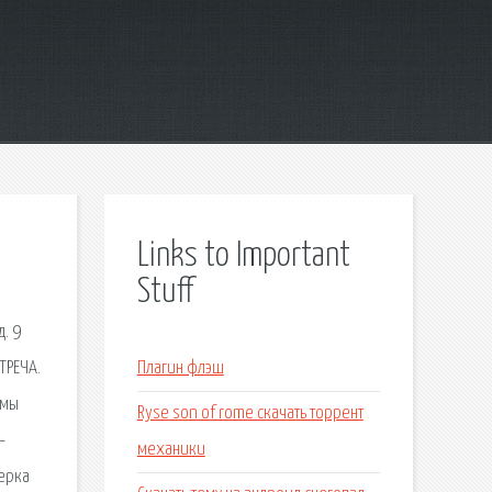
Links to Important
Stuff
. 9
ТРЕЧА.
Плагин флэш
имы
Ryse son of rome скачать торрент
—
механики
верка