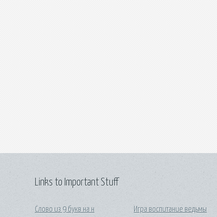
Links to Important Stuff
Слово из 9 букв на н
Игра воспитание ведьмы