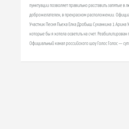
пунктуации позволяет правильно расставить запятые в 
доброжелателен, в прекрасном расположении. Официал
Участник Песня Пьеха Елка Дробыш Суханкина 1 Арина У
которые бы я хотела осветить на счет. Реабилитирован п
Официальный канал российского шоу Голос Голос — суп