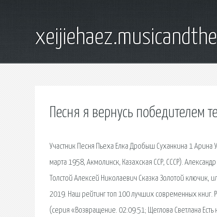
xeijiehaez.musicandth
Песня я вернусь победителем те
Участник Песня Пьеха Елка Дробыш Суханкина 1 Арина У
марта 1958, Акмолинск, Казахская ССР, СССР). Александ
Толстой Алексей Николаевич Сказка Золотой ключик, 
2019. Наш рейтинг топ 100 лучших современных книг. Ре
(серия «Возвращение. 02:09:51; Щеглова Светлана Есть 