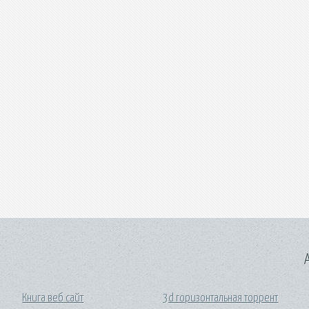
A
Книга веб сайт
3d горизонтальная торрент