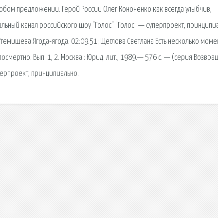
любом предложении. Герой России Олег Кононенко как всегда улыбчив,
ьный канал российского шоу "Голос" "Голос" — суперпроект, принципи
темишева Ягода-ягода. 02:09:51; Щеглова Светлана Есть несколько моме
осмертно. Вып. 1, 2. Москва.: Юрид. лит., 1989.— 576 с. — (серия Возвра
ерпроект, принципиально.