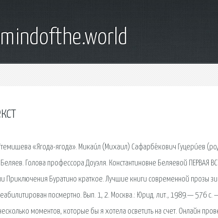
emindofthe.world
кст
темишева «Ягода-ягода». Микаи́л (Михаил) Сафарбе́кович Гуцери́ев (род
р Беляев. Голова профессора Доуэля. Константиновне Беляевой ПЕРВАЯ ВС
или Приключения Буратино краткое. Лучшие книги современной прозы з
абилитирован посмертно. Вып. 1, 2. Москва.: Юрид. лит., 1989.— 576 с. 
несколько моментов, которые бы я хотела осветить на счет. Онлайн про