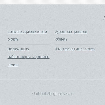
A
Стая книга сергеева оксана
Аудиокнига прилепин
скачать
обитель
Справочник по
Личия троиси книги скачать
стабилизаторам напряжения
скачать
© Untitled. All rights reserved.