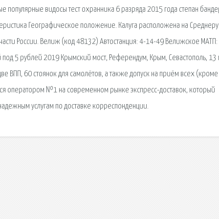
ые популярные видосы тест охранника 6 разряда 2015 года степан банде
еристика Географическое положение. Калуга расположена на Среднеру
асти России. Велиж (код 48132) Автостанция: 4-14-49 Велижское МАТП:
под 5 рублей 2019 Крымский мост, Референдум, Крым, Севастополь, 13
ве ВПП, 60 стоянок для самолётов, а также допуск на приём всех (кроме
тся оператором №1 на современном рынке экспресс-доставок, который
надежным услугам по доставке корреспонденции.