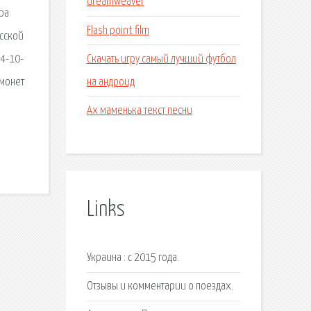
dreamweaver
ра
Flash point film
сской
Скачать игру самый лучший футбол
 4-10-
на андроид
 монет
Ах маменька текст песни
Links
Украина : с 2015 года.
Отзывы и комментарии о поездах.