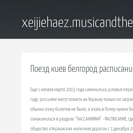
xeijiehaez.musicandth
Поезд киев белгород расписан
Еще с начала марта 2015 года изменились условия пере
году: россияне могут попасть на Украину только по загра
обычно езжу билетов не было, а ехать в Питер нужно б
ознакомиться в разделе "ПАССАЖИРАМ" - РАСПИСАНИЕ, 
общество «Украинская железная дорога» с 1 декабря 2