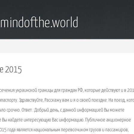
emindofthe.world
ие 2015
сечения украинской границы для граждан РФ, которые действуют и в 20
нпаспорту. Здравствуйте, Расскажу вам и я о своей поездке. На поезд, ко
ыло срочно. Ответ : Добрый день, с данной информацией Вы можете
где Вы найдете интересующую Вас информацию. Публичное акционерное
015 года является национальным перевозчиком грузов и пассажиров,