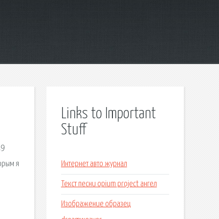
Links to Important
Stuff
19
торым я
Интернет авто журнал
Текст песни opium project ангел
Изображение образец