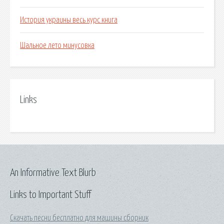
История украины весь курс книга
Шальное лето минусовка
Links
An Informative Text Blurb
Links to Important Stuff
Скачать песни бесплатно для машины сборник