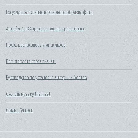
Госуслуги загранпаспорт нового образца фото
Автобус 1034 троицк подольск расписание
Поезд расписание луганск львов
Песня золото света скачать
Руководство по установке анкерных болтов
Скачать музыку the illest
Сталь 15л гост