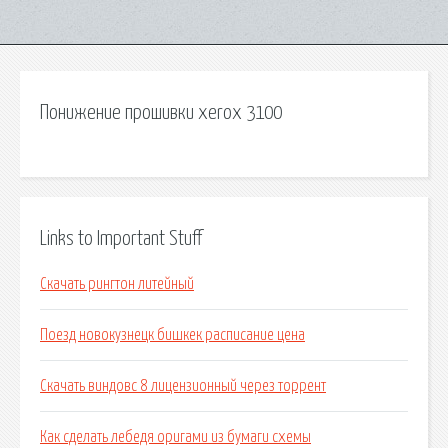
Понижение прошивки xerox 3100
Links to Important Stuff
Скачать рингтон литейный
Поезд новокузнецк бишкек расписание цена
Скачать виндовс 8 лицензионный через торрент
Как сделать лебедя оригами из бумаги схемы