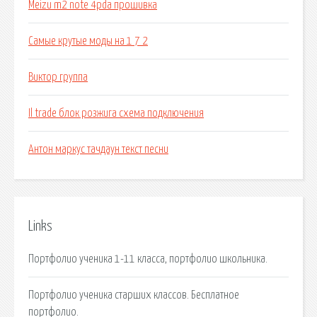
Meizu m2 note 4pda прошивка
Самые крутые моды на 1 7 2
Виктор группа
Il trade блок розжига схема подключения
Антон маркус тачдаун текст песни
Links
Портфолио ученика 1-11 класса, портфолио школьника.
Портфолио ученика старших классов. Бесплатное
портфолио.