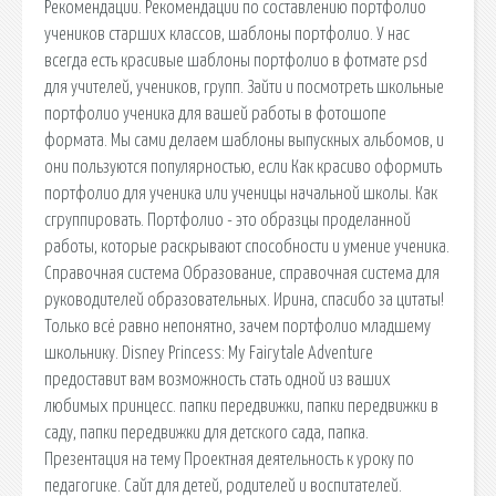
Рекомендации. Рекомендации по составлению портфолио
учеников старших классов, шаблоны портфолио. У нас
всегда есть красивые шаблоны портфолио в фотмате psd
для учителей, учеников, групп. Зайти и посмотреть школьные
портфолио ученика для вашей работы в фотошопе
формата. Мы сами делаем шаблоны выпускных альбомов, и
они пользуются популярностью, если Как красиво оформить
портфолио для ученика или ученицы начальной школы. Как
сгруппировать. Портфолио - это образцы проделанной
работы, которые раскрывают способности и умение ученика.
Справочная система Образование, справочная система для
руководителей образовательных. Ирина, спасибо за цитаты!
Только всё равно непонятно, зачем портфолио младшему
школьнику. Disney Princess: My Fairytale Adventure
предоставит вам возможность стать одной из ваших
любимых принцесс. папки передвижки, папки передвижки в
саду, папки передвижки для детского сада, папка.
Презентация на тему Проектная деятельность к уроку по
педагогике. Сайт для детей, родителей и воспитателей.