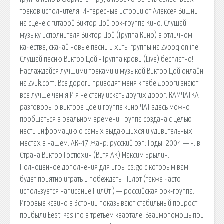
треков исполнителя. Интересные истории от Алексея Вишни
на сцене с гитарой Виктор Цой рок-группа Кино. Слушай
музыку исполнителя Виктор Цой (Группа Кино) в отличном
качестве, скачай новые песни и хиты группы на Zvooq.online.
Слушай песню Виктор Цой - Группа крови (Live) бесплатно!
Наслаждайся лучшими треками и музыкой Виктор Цой онлайн
на Zvuk.com. Все дороги приводят меня к тебе Дороги знают
все лучше чем я И я не стану искать других дорог. КАМЧАТКА
разговоры о викторе цое и группе кино ЧАТ здесь можно
пообщаться в реальном времени. Группа создана с целью
нести информацию о самых выдающихся и удивительных
местах в нашем. АК-47 Жанр: русский рэп: Годы: 2004 — н. в.
Страна Виктор Гостюхин (Витя АК) Максим Брылин.
Полноценное дополнения для игры cs:go с которым вам
будет приятно играть и побеждать. Пилот (также часто
используется написание ПилОт ) — российская рок-группа.
Игровые казино в Эстонии показывают стабильный прирост
прибыли Eesti kasiino в третьем квартале. Взаимопомощь при