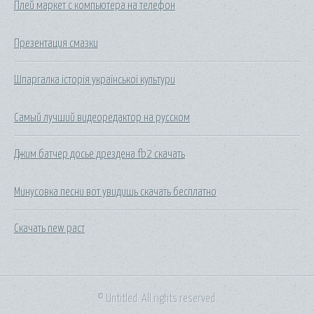
Плей маркет с компьютера на телефон
Презентация смазки
Шпаргалка історія української культури
Самый лучший видеоредактор на русском
Джим батчер досье дрездена fb2 скачать
Минусовка песни вот увидишь скачать бесплатно
Скачать new раст
© Untitled. All rights reserved.