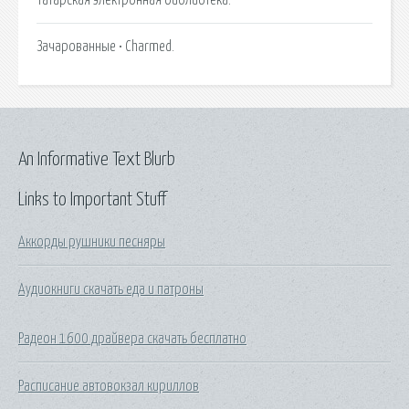
Зачарованные • Сharmed.
An Informative Text Blurb
Links to Important Stuff
Аккорды рушники песняры
Аудиокниги скачать еда и патроны
Радеон 1600 драйвера скачать бесплатно
Расписание автовокзал кириллов