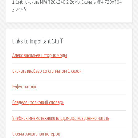
1.1мб. Скачать MP4 320x240 2.26мб. Скачать MP4 720x304
3.24мб.
Links to Important Stuff
Алекс васильев историк моды
Скачать квайзер со стигматом 1 сезон
Руфус патрик
Владелец толковый словарь
Учебник мнемотехники владимира козаренко читать
Схема зажигания ветерок