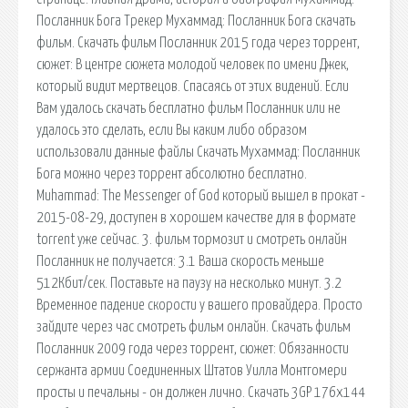
Посланник Бога Трекер Мухаммад: Посланник Бога скачать
фильм. Скачать фильм Посланник 2015 года через торрент,
сюжет: В центре сюжета молодой человек по имени Джек,
который видит мертвецов. Спасаясь от этих видений. Если
Вам удалось скачать бесплатно фильм Посланник или не
удалось это сделать, если Вы каким либо образом
использовали данные файлы Скачать Мухаммад: Посланник
Бога можно через торрент абсолютно бесплатно.
Muhammad: The Messenger of God который вышел в прокат -
2015-08-29, доступен в хорошем качестве для в формате
torrent уже сейчас. 3. фильм тормозит и смотреть онлайн
Посланник не получается: 3.1 Ваша скорость меньше
512Кбит/сек. Поставьте на паузу на несколько минут. 3.2
Временное падение скорости у вашего провайдера. Просто
зайдите через час смотреть фильм онлайн. Скачать фильм
Посланник 2009 года через торрент, сюжет: Обязанности
сержанта армии Соединенных Штатов Уилла Монтгомери
просты и печальны - он должен лично. Скачать 3GP 176x144