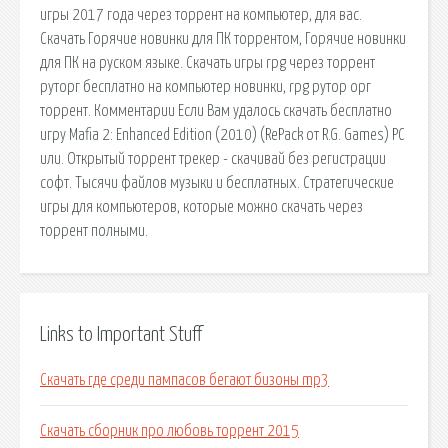
игры 2017 года через торрент на компьютер, для вас.
Скачать Горячие новинки для ПК торрентом, Горячие новинки
для ПК на руском языке. Скачать игры rpg через торрент
руторг бесплатно на компьютер новинки, rpg рутор орг
торрент. Комментарии Если Вам удалось скачать бесплатно
игру Mafia 2: Enhanced Edition (2010) (RePack от R.G. Games) PC
или. Открытый торрент трекер - скачивай без регистрации
софт. Тысячи файлов музыки и бесплатных. Стратегические
игры для компьютеров, которые можно скачать через
торрент полными.
Links to Important Stuff
Скачать где среди пампасов бегают бизоны mp3
Скачать сборник про любовь торрент 2015