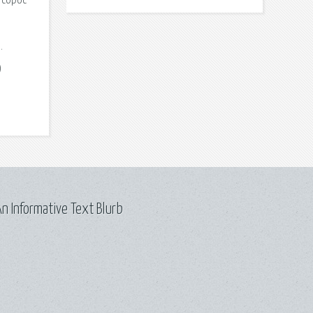
 сброс
.
)
n Informative Text Blurb