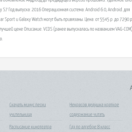
атить обновление Андроид до предыдущей версии прошивки. Удаление или
S7 Год выпуска: 2016 Операционная система: Android 6.0, Android. для
 Sport и Galaxy Watch могут быть привязаны. Цена: от 5545 р. до 7290 р
лучшей цене Описание. VCDS (ранее выпускалась по названием VAG-COM
ю.
A
Скачать минус песни
Некрасов дедушка краткое
учительница
содержание читать
Расписание кинотеатра
Гдз по алгебре 8 класс