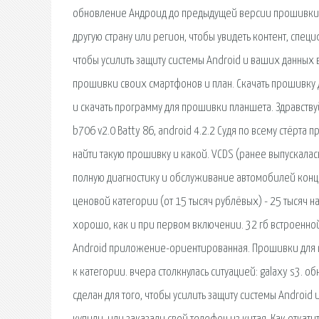
обновление Андроид до предыдущей версии прошивки. 
другую страну или регион, чтобы увидеть контент, спе
чтобы усилить защиту системы Android и ваших данных в
прошивки своих смартфонов и план. Скачать прошивку дл
и скачать программу для прошивки планшета. Здравств
b706 v2.0 Batty 86, android 4.2.2 Судя по всему стёрта
найти такую прошивку и какой. VCDS (ранее выпускала
полную диагностику и обслуживание автомобилей конц
ценовой категории (от 15 тысяч рублёвых) - 25 тысяч н
хорошо, как и при первом включении. 32 гб встроенной
Android приложение-ориентированная. Прошивки для 
к категории. вчера столкнулась ситуацией: galaxy s3. о
сделан для того, чтобы усилить защиту системы Androi