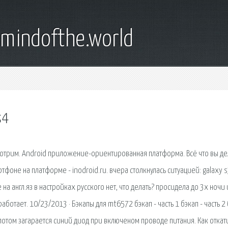
emindofthe.world
s4
смотрим. Android приложение-ориентированная платформа. Всё что вы д
фоне на платформе - inodroid.ru. вчера столкнулась ситуацией: galaxy s
 на англ.яз в настройках русского нет, что делать? просидела до 3х ночи 
аботает. 10/23/2013 · Бэкапы для mt6572 бэкап - часть 1 бэкап - часть 2
, потом загарается синий диод при включеном проводе питания. Как откат