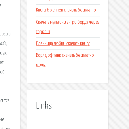
е
Книги б хеннен скачать бесплатно
,
Скачать мультики энгри бердз через
торрент
версию
Пленница любви скачать книгу
08 ,
а,где
Ворлд оф танк скачать бесплатно
ет
моды
ней
сится
Links
л
рые