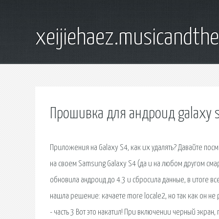
xeijiehaez.musicandth
Прошивка для андроид galaxy 
Приложения на Galaxy S4, как их удалять? Давайте по
на своем Samsung Galaxy S4 (да и на любом другом смарт
обновила андроид до 4.3 и сбросила данные, в итоге все
нашла решение: качаете more locale2, но так как он не р
- часть 3 Вот это накатил! При включении черный экран