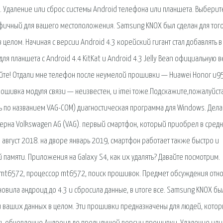
Удаление или сброс системы Android телефона или планшета. Выберит
цифичный для вашего местоположения. Samsung KNOX был сделан для того
 целом. Начиная с версии Android 4.3 корейский гигант стал добавлять в
я планшета с Android 4.4 KitKat и Android 4.3 Jelly Bean официальную 
уйте! Отдали мне телефон после неумелой прошивки — Huawei Honor u95
 прошивка модуля связи — неизвестен, и imei тоже.Подскажите,пожалуйст
сь по названием VAG-COM) диагностическая программа для Windows. Дела
ерна Volkswagen AG (VAG). первый смартфон, который приобрел в сред
а август 2018. на дворе январь 2019, смартфон работает также быстро и
 памяти. Приложения на Galaxy S4, как их удалять? Давайте посмотрим.
mt6572, процессор mt6572, поиск прошивок. Предмет обсуждения отно
бновила андроид до 4.3 и сбросила данные, в итоге все. Samsung KNOX бы
d и ваших данных в целом. Эти прошивки предназначены для людей, кото