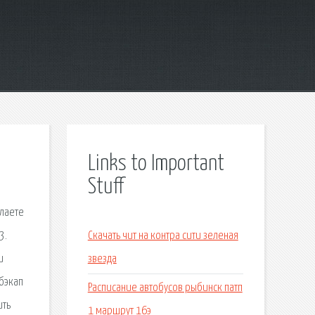
Links to Important
Stuff
елаете
3.
Скачать чит на контра сити зеленая
и
звезда
 бэкап
Расписание автобусов рыбинск патп
ить
1 маршрут 16э