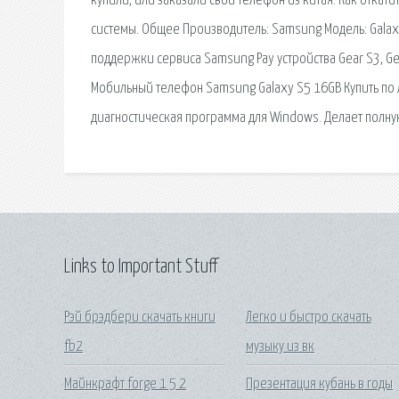
купили, или заказали свой телефон из китая. Как отк
системы. Общее Производитель: Samsung Модель: Galaxy 
поддержки сервиса Samsung Pay устройства Gear S3, Gear
Мобильный телефон Samsung Galaxy S5 16GB Купить по 
диагностическая программа для Windows. Делает полну
Links to Important Stuff
Рэй брэдбери скачать книги
Легко и быстро скачать
fb2
музыку из вк
Майнкрафт forge 1 5 2
Презентация кубань в годы