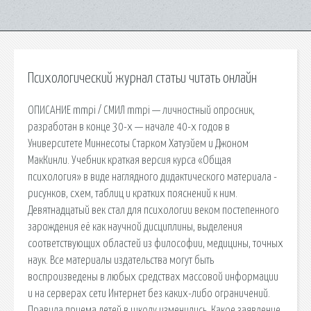
Психологический журнал статьи читать онлайн
ОПИСАНИЕ mmpi / СМИЛ mmpi — личностный опросник,
разработан в конце 30-х — начале 40-х годов в
Университете Миннесоты Старком Хатуэйем и Джоном
МакКинли. Учебник краткая версия курса «Общая
психология» в виде наглядного дидактического материала -
рисунков, схем, таблиц и кратких пояснений к ним.
Девятнадцатый век стал для психологии веком постепенного
зарождения её как научной дисциплины, выделения
соответствующих областей из философии, медицины, точных
наук. Все материалы издательства могут быть
воспроизведены в любых средствах массовой информации
и на серверах сети Интернет без каких-либо ограничений.
Правила приема детей в школу изменились. Какое заявление