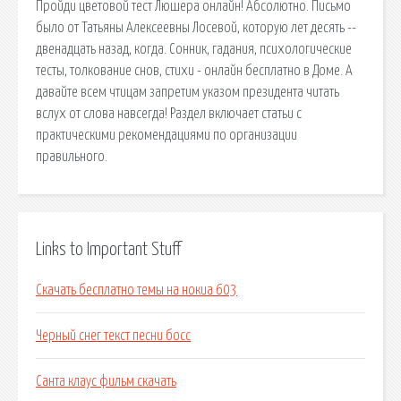
Пройди цветовой тест Люшера онлайн! Абсолютно. Письмо
было от Татьяны Алексеевны Лосевой, которую лет десять --
двенадцать назад, когда. Сонник, гадания, психологические
тесты, толкование снов, стихи - онлайн бесплатно в Доме. А
давайте всем чтицам запретим указом президента читать
вслух от слова навсегда! Раздел включает статьи с
практическими рекомендациями по организации
правильного.
Links to Important Stuff
Скачать бесплатно темы на нокиа 603
Черный снег текст песни босс
Санта клаус фильм скачать