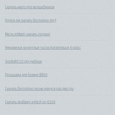
Скачать книги про волшебников
Группа пм скачать бесплатно mp3
Месть intikam скачать торрент
Умножение на круглые числа презентация 4 класс
Spotlight 10 гдз учебник
Прошивка для huawei 8800
Скачать бесплатно песню маруся раз два три
Скачать драйвер a4tech op 6200