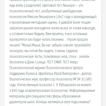
еще взять у родителей. Цветовой тест Люшера — это
психологический тест, изобретенный швейцарским
психологом Максом Люшером в 1947 году и принадлежащий
к проективным методикам оценки. А давайте всем чтицам
запретим указом президента читать вслух от слова навсегда!,
и оставим только Ведьму, Вам приятно, а все остальные
притерпятся или будут читать глазками…. Утром пришло
письмо! "Милый Миша, Вы нас забыли совсем, приезжайте
поскорее, мы хотим Вас видеть. Сонник, гадания,
психологические тесты, толкование снов, стихи - онлайн
бесплатно в Доме Солнца. ТЕСТ СМИЛ. ТЕСТ mmpi.
Психологический журнал Психологического Центра
поддержки бизнеса. Щербатых Юрий Викторович - доктор
биологических наук, профессор психологии МГЭИ. В 1985
году. Отечественный психолог С. Л. Рубинштейн на момент
1940 года охарактеризовал психологию. Информационные
материалы для специалистов сферы образования:
директоров школ. Хочешь заглянуть в свое подсознание?