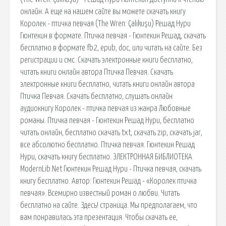
онлайн. А еще на нашем сайте вы можете скачать книгу
Королек - птичка певчая (The Wren: Çalikuşu) Решад Нури
Гюнтекин в формате. Птичка певчая - Гюнтекин Решад, скачать
бесплатно в формате fb2, epub, doc, или читать на сайте. Без
регистрации и смс. Скачать электронные книги бесплатно,
читать книги онлайн автора Птичка Певчая. Скачать
электронные книги бесплатно, читать книги онлайн автора
Птичка Певчая. Скачать бесплатно, слушать онлайн
аудиокнигу Королек - птичка певчая из жанра Любовные
романы. Птичка певчая - Гюнтекин Решад Нури, бесплатно
читать онлайн, бесплатно скачать txt, скачать zip, скачать jar,
все абсолютно бесплатно. Птичка певчая. Гюнтекин Решад
Нури, скачать книгу бесплатно. ЭЛЕКТРОННАЯ БИБЛИОТЕКА
ModernLib.Net Гюнтекин Решад Нури - Птичка певчая, скачать
книгу бесплатно. Автор: Гюнтекин Решад - «Королек птичка
певчая». Всемирно известный роман о любви. Читать
бесплатно на сайте. Здесь! cтраница. Мы предполагаем, что
вам понравилась эта презентация. Чтобы скачать ее,