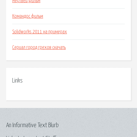
Мертвец фильм
Командос фильм
Solidworks 2011 на примерах
Сериал город грехов скачать
Links
An Informative Text Blurb