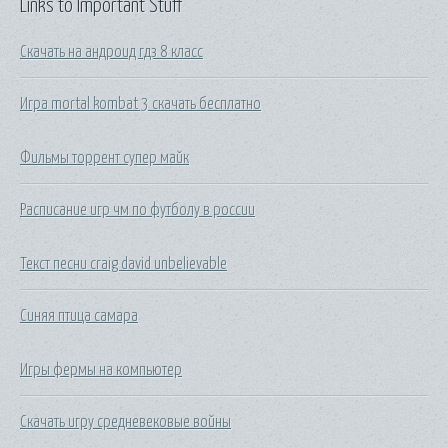
Links to Important Stuff
Скачать на андроид гдз 8 класс
Игра mortal kombat 3 скачать бесплатно
Фильмы торрент супер майк
Расписание игр чм по футболу в россии
Текст песни craig david unbelievable
Синяя птица самара
Игры фермы на компьютер
Скачать игру средневековые войны