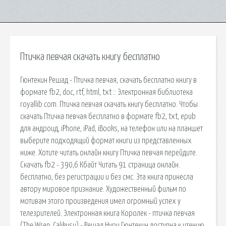
Птичка певчая скачать книгу бесплатно
Гюнтекин Решад - Птичка певчая, скачать бесплатно книгу в
формате fb2, doc, rtf, html, txt :: Электронная библиотека
royallib.com. Птичка певчая скачать книгу бесплатно. Чтобы
скачать Птичка певчая бесплатно в формате fb2, txt, epub
для андроид, iPhone, iPad, iBooks, на телефон или на планшет
выберите подходящий формат книги из представленных
ниже. Хотите читать онлайн книгу Птичка певчая перейдите.
Cкачать fb2 - 390,6 Кбайт Читать 91 страница онлайн.
бесплатно, без регистрации и без смс. Эта книга принесла
автору мировое признание. Художественный фильм по
мотивам этого произведения имел огромный успех у
телезрителей. Электронная книга Королек - птичка певчая
(The Wren: Çalikuşu) - Решад Нури Гюнтекин доступна к чтению