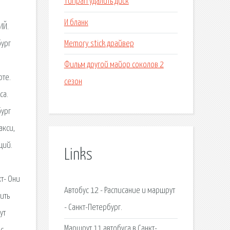
Yunpan удалить диск
И бланк
ИЙ.
Memory stick драйвер
бург
Фильм другой майор соколов 2
рте.
сезон
са.
бург
акси,
ций.
Links
кт- Они
Автобус 12 - Расписание и маршрут
пить
- Санкт-Петербург.
ут
Маршрут 11 автобуса в Санкт-