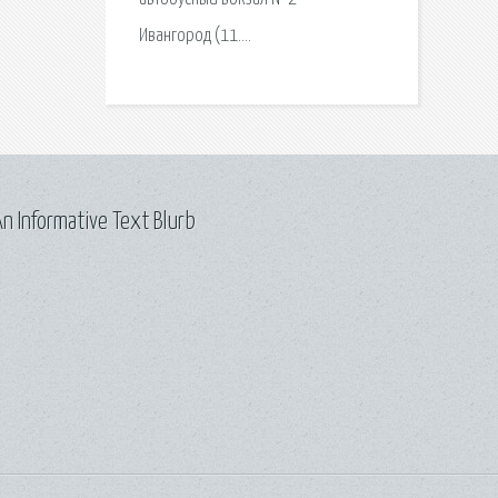
Ивангород (11….
n Informative Text Blurb