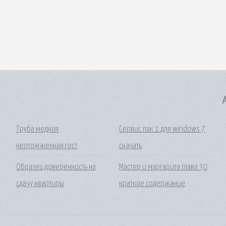
A
Труба медная
Сервис пак 1 для windows 7
неотожженная гост
скачать
Образец доверенность на
Мастер и маргарита глава 30
сдачу квартиры
краткое содержание