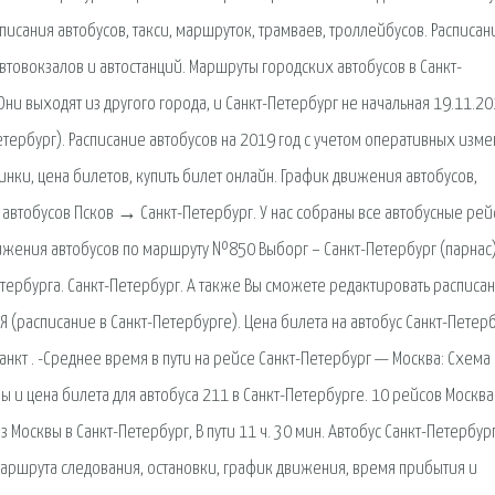
писания автобусов, такси, маршруток, трамваев, троллейбусов. Расписан
товокзалов и автостанций. Маршруты городских автобусов в Санкт-
ни выходят из другого города, и Санкт-Петербург не начальная 19.11.2
-Петербург). Расписание автобусов на 2019 год с учетом оперативных изм
инки, цена билетов, купить билет онлайн. График движения автобусов,
автобусов Псков → Санкт-Петербург. У нас собраны все автобусные рей
вижения автобусов по маршруту №850 Выборг – Санкт-Петербург (парнас)
тербурга. Санкт-Петербург. А также Вы сможете редактировать расписан
Я (расписание в Санкт-Петербурге). Цена билета на автобус Санкт-Петер
Санкт . -Среднее время в пути на рейсе Санкт-Петербург — Москва: Схема
ы и цена билета для автобуса 211 в Санкт-Петербурге. 10 рейсов Москва
 Москвы в Санкт-Петербург, В пути 11 ч. 30 мин. Автобус Санкт-Петербург
аршрута следования, остановки, график движения, время прибытия и