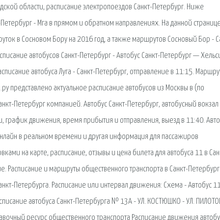
адской области, расписание электропоездов Санкт-Петербург. Ниже
Петербург - Мга в прямом и обратном направлениях. На данной страниц
ток в Сосновом Бору на 2016 год, а также маршрутов Сосновый Бор - С
асписание автобусов Санкт-Петербург - Автобус Санкт-Петербург — Хельс
писание автобуса Луга - Санкт-Петербург, отправление в 11:15. Маршру
ы.ру представлено актуальное расписание автобусов из Москвы в (по
 Санкт-Петербург компанией. Автобус Санкт-Петербург, автобусный вокза
, график движения, время прибытия и отправления, выезд в 11:40. Авто
 онлайн в реальном времени и другая информация для пассажиров
ками на карте, расписание, отзывы и цена билета для автобуса 11 в Сан
ие. Расписание и маршруты общественного транспорта в Санкт-Петербур
анкт-Петербурга. Расписание или интервал движения: Схема - Автобус 11
асписание автобуса Санкт-Петербурга № 13А - УЛ. КОСТЮШКО - УЛ. ПИЛОТО
равочный ресурс общественного транспорта Расписание движения автобу