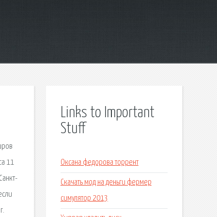
Links to Important
Stuff
иров
са 11
Оксана федорова торрент
Санкт-
Скачать мод на деньги фермер
если
симулятор 2013
г.