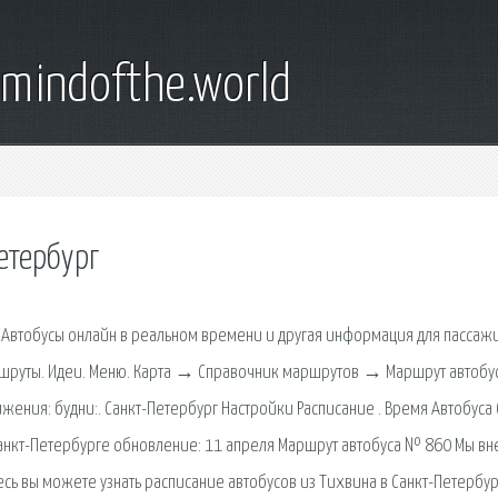
emindofthe.world
етербург
е. Автобусы онлайн в реальном времени и другая информация для пассаж
аршруты. Идеи. Меню. Карта → Справочник маршрутов → Маршрут автобу
жения: будни:. Санкт-Петербург Настройки Расписание . Время Автобуса 
Санкт-Петербурге обновление: 11 апреля Маршрут автобуса № 860 Мы вн
сь вы можете узнать расписание автобусов из Тихвина в Санкт-Петербур