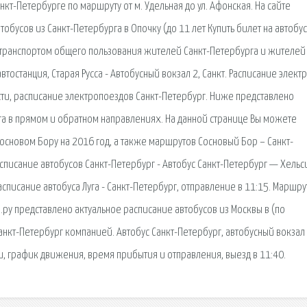
кт-Петербурге по маршруту от м. Удельная до ул. Афонская. На сайте
обусов из Санкт-Петербурга в Опочку (до 11 лет Купить билет на автобус
 транспортом общего пользования жителей Санкт-Петербурга и жителей
втостанция, Старая Русса - Автобусный вокзал 2, Санкт. Расписание элект
сти, расписание электропоездов Санкт-Петербург. Ниже представлено
Мга в прямом и обратном направлениях. На данной странице Вы можете
основом Бору на 2016 год, а также маршрутов Сосновый Бор – Санкт-
асписание автобусов Санкт-Петербург - Автобус Санкт-Петербург — Хельс
писание автобуса Луга - Санкт-Петербург, отправление в 11:15. Маршру
ы.ру представлено актуальное расписание автобусов из Москвы в (по
 Санкт-Петербург компанией. Автобус Санкт-Петербург, автобусный вокза
, график движения, время прибытия и отправления, выезд в 11:40.