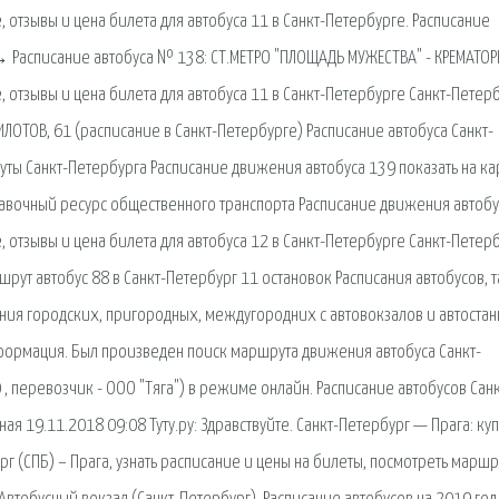
 отзывы и цена билета для автобуса 11 в Санкт-Петербурге. Расписание
 Расписание автобуса № 138: СТ.МЕТРО "ПЛОЩАДЬ МУЖЕСТВА" - КРЕМАТОР
 отзывы и цена билета для автобуса 11 в Санкт-Петербурге Санкт-Петер
ЛОТОВ, 61 (расписание в Санкт-Петербурге) Расписание автобуса Санкт-
ты Санкт-Петербурга Расписание движения автобуса 139 показать на ка
равочный ресурс общественного транспорта Расписание движения автобу
 отзывы и цена билета для автобуса 12 в Санкт-Петербурге Санкт-Петер
рут автобус 88 в Санкт-Петербург 11 остановок Расписания автобусов, т
ния городских, пригородных, междугородних с автовокзалов и автостан
формация. Был произведен поиск маршрута движения автобуса Санкт-
0 , перевозчик - ООО "Тяга") в режиме онлайн. Расписание автобусов Сан
ная 19.11.2018 09:08 Туту.ру: Здравствуйте. Санкт-Петербург — Прага: ку
ург (СПБ) – Прага, узнать расписание и цены на билеты, посмотреть маршр