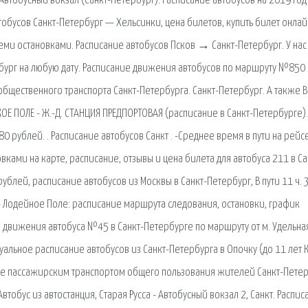
Автобусный вокзал (Санкт-Петербург). Расписание автобусов на 2019 год
тобусов Санкт-Петербург — Хельсинки, цена билетов, купить билет онлай
еми остановками. Расписание автобусов Псков → Санкт-Петербург. У нас
рбург на любую дату. Расписание движения автобусов по маршруту №850
 общественного транспорта Санкт-Петербурга. Санкт-Петербург. А также 
ОЕ ПОЛЕ - Ж.-Д. СТАНЦИЯ ПРЕДПОРТОВАЯ (расписание в Санкт-Петербурге)
0 рублей. . Расписание автобусов Санкт . -Среднее время в пути на рейс
ками на карте, расписание, отзывы и цена билета для автобуса 211 в Са
ублей, расписание автобусов из Москвы в Санкт-Петербург, В пути 11 ч. 
— Лодейное Поле: расписание маршрута следования, остановки, график
 движения автобуса №45 в Санкт-Петербурге по маршруту от м. Удельна
туальное расписание автобусов из Санкт-Петербурга в Опочку (до 11 лет 
зке пассажирским транспортом общего пользования жителей Санкт-Пете
втобус из автостанция, Старая Русса - Автобусный вокзал 2, Санкт. Распис