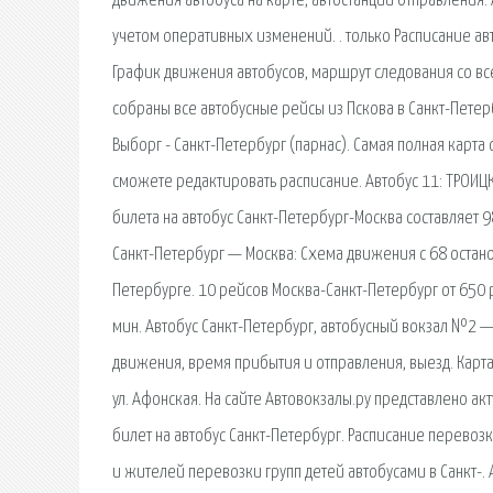
движения автобуса на карте, автостанции отправления. 
учетом оперативных изменений. . только Расписание ав
График движения автобусов, маршрут следования со вс
собраны все автобусные рейсы из Пскова в Санкт-Пете
Выборг - Санкт-Петербург (парнас). Самая полная карта
сможете редактировать расписание. Автобус 11: ТРОИЦК
билета на автобус Санкт-Петербург-Москва составляет 98
Санкт-Петербург — Москва: Схема движения с 68 останов
Петербурге. 10 рейсов Москва-Санкт-Петербург от 650 р
мин. Автобус Санкт-Петербург, автобусный вокзал №2 
движения, время прибытия и отправления, выезд. Карта
ул. Афонская. На сайте Автовокзалы.ру представлено ак
билет на автобус Санкт-Петербург. Расписание перево
и жителей перевозки групп детей автобусами в Санкт-. А