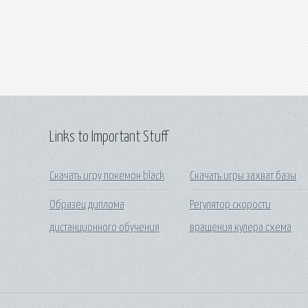
Links to Important Stuff
Скачать игру покемон black
Скачать игры захват базы
Образец диплома
Регулятор скорости
дистанционного обучения
вращения кулера схема