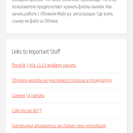
пользователи предпочитают хранить файлы онлайн. Как
начать работу с Облаком Майл ру: регистрация. Где взять
ссылку на файл из Облака.
Links to Important Stuff
Pinnacle 340e 1110 драйвер скачать
Образец жалобы на участкового полиции в прокуратуру
Синема 3д скачать
Colin mcrae dirt 5
Скачать мод апокалипсис на сталкер тени чернобыля