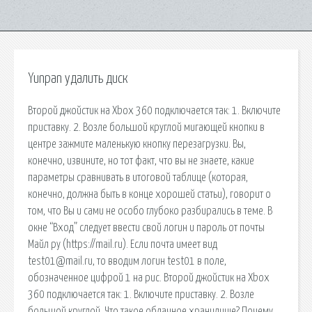
Yunpan удалить диск
Второй джойстик на Xbox 360 подключается так: 1. Включите
приставку. 2. Возле большой круглой мигающей кнопки в
центре зажмите маленькую кнопку перезагрузки. Вы,
конечно, извините, но тот факт, что вы не знаете, какие
параметры сравнивать в итоговой таблице (которая,
конечно, должна быть в конце хорошей статьи), говорит о
том, что Вы и сами не особо глубоко разбирались в теме. В
окне “Вход” следует ввести свой логин и пароль от почты
Майл ру (https://mail.ru). Если почта имеет вид
test01@mail.ru, то вводим логин test01 в поле,
обозначенное цифрой 1 на рис. Второй джойстик на Xbox
360 подключается так: 1. Включите приставку. 2. Возле
большой круглой. Что такое облачное хранилище? Почему