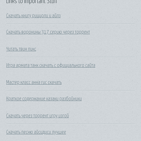
Links to Important Stuff
Скачать книгу риццоли и айлз
Скачать воронины 317 серию через торрент
Читать твин пикс
Игра армата танк скачать с официального сайта
Мастер класс анна гис скачать
Краткое содержание казаки разбойники
Скачать через торрент игру изгой
Скачать песню айсидиси лучшее