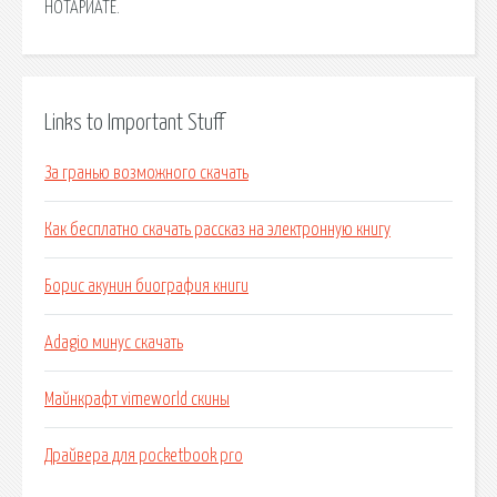
НОТАРИАТЕ.
Links to Important Stuff
За гранью возможного скачать
Как бесплатно скачать рассказ на электронную книгу
Борис акунин биография книги
Adagio минус скачать
Майнкрафт vimeworld скины
Драйвера для pocketbook pro