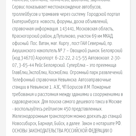
Сервис показывает местонахождение автобусов,
троллейбусов и трамваев через систему. Городской портал
Екатеринбурга: новости, форумы, доска объявлений,
справочная информация. 143441, Московская область,
Красногорский район, д.Путилково, участок 69 км МКАД,
офисный. Пос. Ватан, маг. Киргу , пост ГАИ Северный, пр.
Акушинского накопитель № 7 – Овощной рынок. Белоярский
(код 34670) Аэропорт: 6-22-22, 2-15-55 Автовокзал: 2-30-
07, 3-65-44 Рейс Белоярский. СуперЕлка – это преемница
ГлавЕлки,ЭкспоЕлки, КосмоЕлки. Огромный парк развлечений.
Телефонный справочник Невьянска. Автозаправочные
станции в Невьянске 1. АЗС, ЧП Борисов И.М. Пожарные
требования и расстояния между зданиями и сооружениями в
садоводческих. Для поиска самого дешевого такси в Москве
- воспользуйтесь рейтингом 450 представленных.
Железнодорожным транспортом можно доехать до станций
Новосибирск, Барнаул, Бийск, а далее. Закон о нотариате РФ.
ОСНОВЫ ЗАКОНОДАТЕЛЬСТВА РОССИЙСКОЙ ФЕДЕРАЦИИ О