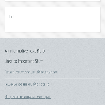
Links
An Informative Text Blurb
Links to Important Stuff
Скачать минус осенний блюз ермолов
Решение уравнений блок схема
Минусовка не отпускай моей руки