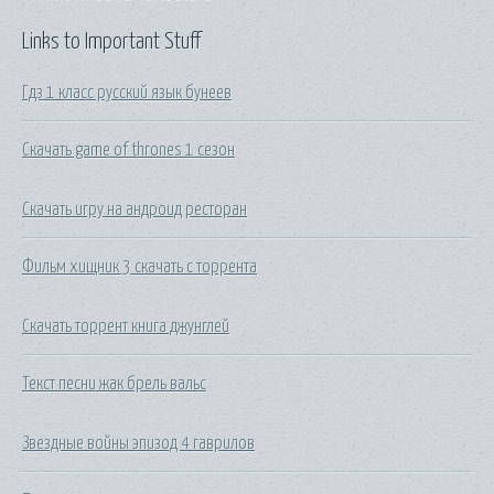
Links to Important Stuff
Гдз 1 класс русский язык бунеев
Скачать game of thrones 1 сезон
Скачать игру на андроид ресторан
Фильм хищник 3 скачать с торрента
Скачать торрент книга джунглей
Текст песни жак брель вальс
Звездные войны эпизод 4 гаврилов