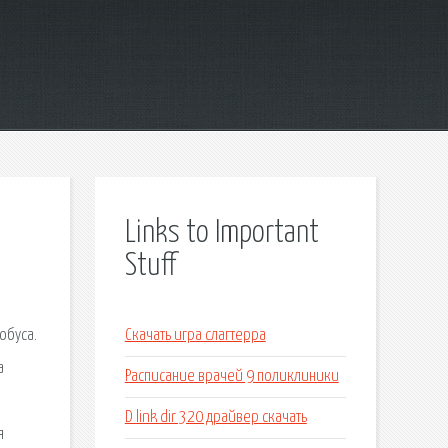
Links to Important
Stuff
обуса.
Скачать игра слагтерра
а
Расписание врачей 9 поликлиники
D link dir 320 драйвер скачать
я