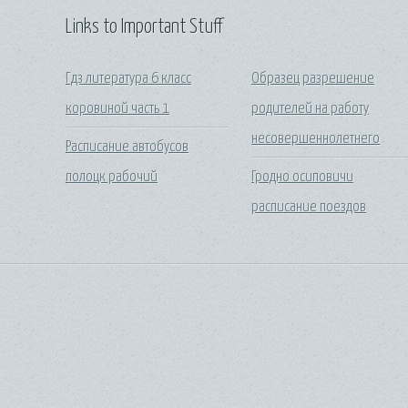
Links to Important Stuff
Гдз литература 6 класс
Образец разрешение
коровиной часть 1
родителей на работу
несовершеннолетнего
Расписание автобусов
полоцк рабочий
Гродно осиповичи
расписание поездов