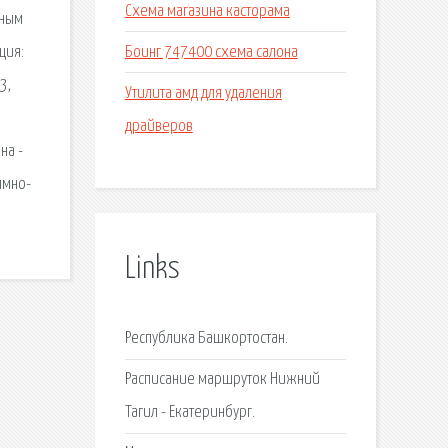
Схема магазина касторама
дным
Боинг 747400 схема салона
ция:
3,
Утилита амд для удаления
драйверов
на -
ммно-
Links
Республика Башкортостан.
Расписание маршруток Нижний
Тагил - Екатеринбург.