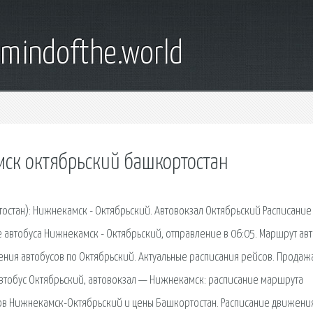
emindofthe.world
мск октябрьский башкортостан
остан): Нижнекамск - Октябрьский. Автовокзал Октябрьский Расписание
е автобуса Нижнекамск - Октябрьский, отправление в 06:05. Маршрут авт
ения автобусов по Октябрьский. Актуальные расписания рейсов. Продаж
втобус Октябрьский, автовокзал — Нижнекамск: расписание маршрута
сов Нижнекамск-Октябрьский и цены Башкортостан. Расписание движени