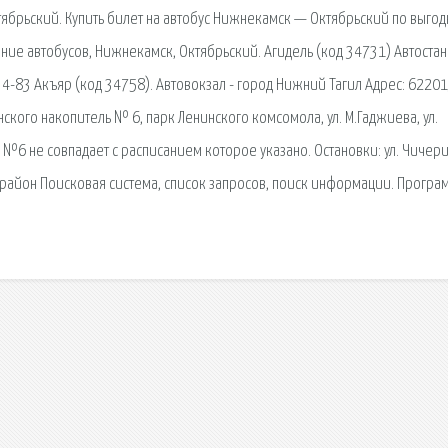
тябрьский. Купить билет на автобус Нижнекамск — Октябрьский по выго
ание автобусов, Нижнекамск, Октябрьский. Агидель (код 34731) Автостан
34-83 Акъяр (код 34758). Автовокзал - город Нижний Тагил Адрес: 62201
нского накопитель № 6, парк Ленинского комсомола, ул. М.Гаджиева, ул.
 №6 не совпадает с расписанием которое указано. Остановки: ул. Чичери
орайон Поисковая сиcтема, список запросов, поиск информации. Програ