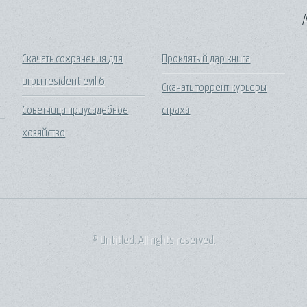
A
Скачать сохранения для
Проклятый дар книга
игры resident evil 6
Скачать торрент курьеры
Советчица приусадебное
страха
хозяйство
© Untitled. All rights reserved.