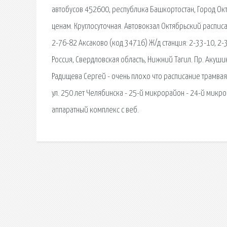
автобусов 452600, республика Башкортостан, Город Ок
ценам. Круглосуточная. Автовокзал Октябрьский распис
2-76-82 Аксаково (код 34716) Ж/д станция: 2-33-10, 2-
Россия, Свердловская область, Нижний Тагил. Пр. Акуши
Радищева Сергей - очень плохо что расписание трамвая
ул. 250 лет Челябинска - 25-й микрорайон - 24-й микр
аппаратный комплекс с веб.