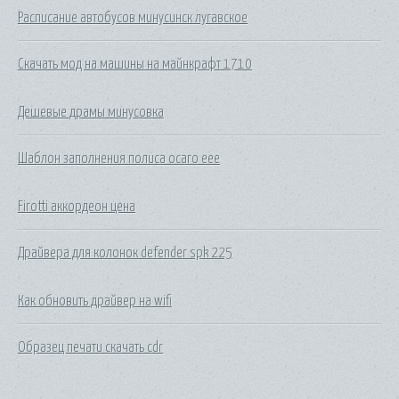
Расписание автобусов минусинск лугавское
Скачать мод на машины на майнкрафт 1710
Дешевые драмы минусовка
Шаблон заполнения полиса осаго еее
Firotti аккордеон цена
Драйвера для колонок defender spk 225
Как обновить драйвер на wifi
Образец печати скачать cdr