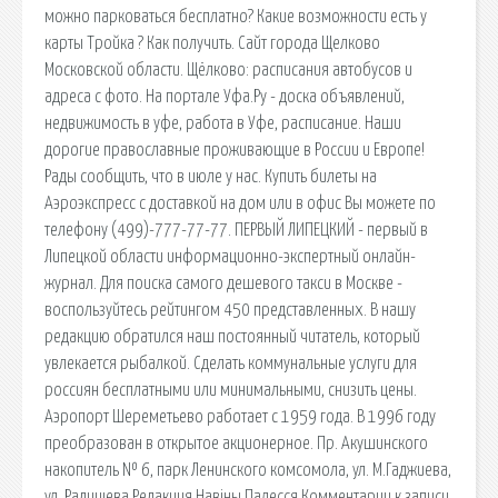
можно парковаться бесплатно? Какие возможности есть у
карты Тройка ? Как получить. Сайт города Щелково
Московской области. Щёлково: расписания автобусов и
адреса с фото. На портале Уфа.Ру - доска объявлений,
недвижимость в уфе, работа в Уфе, расписание. Наши
дорогие православные проживающие в России и Европе!
Рады сообщить, что в июле у нас. Купить билеты на
Аэроэкспресс с доставкой на дом или в офис Вы можете по
телефону (499)-777-77-77. ПЕРВЫЙ ЛИПЕЦКИЙ - первый в
Липецкой области информационно-экспертный онлайн-
журнал. Для поиска самого дешевого такси в Москве -
воспользуйтесь рейтингом 450 представленных. В нашу
редакцию обратился наш постоянный читатель, который
увлекается рыбалкой. Сделать коммунальные услуги для
россиян бесплатными или минимальными, снизить цены.
Аэропорт Шереметьево работает с 1959 года. В 1996 году
преобразован в открытое акционерное. Пр. Акушинского
накопитель № 6, парк Ленинского комсомола, ул. М.Гаджиева,
ул. Радищева Редакция Навiны Палесся Комментарии к записи