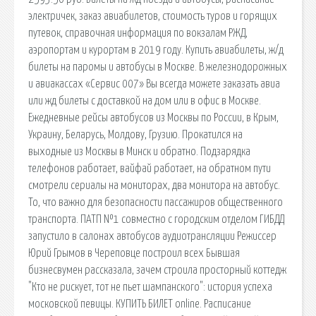
электричек, заказ авиабилетов, стоимость туров и горящих
путевок, справочная информация по вокзалам РЖД,
аэропортам и курортам в 2019 году. Купить авиабилеты, ж/д
билеты на паромы и автобусы в Москве. В железнодорожных
и авиакассах «Сервис 007» Вы всегда можете заказать авиа
или жд билеты с доставкой на дом или в офис в Москве.
Ежедневные рейсы автобусов из Москвы по России, в Крым,
Украину, Беларусь, Молдову, Грузию. Прокатился на
выходные из Москвы в Минск и обратно. Подзарядка
телефонов работает, вайфай работает, на обратном пути
смотрели сериалы на мониторах, два монитора на автобус.
То, что важно для безопасности пассажиров общественного
транспорта. ПАТП №1 совместно с городским отделом ГИБДД
запустило в салонах автобусов аудиотрансляции Режиссер
Юрий Грымов в Череповце построил всех Бывшая
бизнесвумен рассказала, зачем строила просторный коттедж
"Кто не рискует, тот не пьет шампанского": история успеха
московской певицы. КУПИТЬ БИЛЕТ online. Расписание