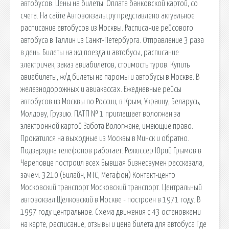
автобусов. Цены на билеты. Оплата банковской картой, со
счета. На сайте Автовокзалы.ру представлено актуальное
расписание автобусов из Москвы. Расписание рейсового
автобуса в Таллин из Санкт-Петербурга. Отправление 3 раза
в день. Билеты на жд поезда и автобусы, расписание
электричек, заказ авиабилетов, стоимость туров. Купить
авиабилеты, ж/д билеты на паромы и автобусы в Москве. В
железнодорожных и авиакассах. Ежедневные рейсы
автобусов из Москвы по России, в Крым, Украину, Беларусь,
Молдову, Грузию. ПАТП № 1 приглашает вологжан за
электронной картой Забота Вологжане, имеющие право.
Прокатился на выходные из Москвы в Минск и обратно.
Подзарядка телефонов работает. Режиссер Юрий Грымов в
Череповце построил всех Бывшая бизнесвумен рассказала,
зачем. 3210 (Билайн, МТС, Мегафон) Контакт-центр
Московский транспорт Московский транспорт. Центральный
автовокзал Щелковский в Москве - построен в 1971 году. В
1997 году центральное. Схема движения с 43 остановками
на карте, расписание, отзывы и цена билета для автобуса Где