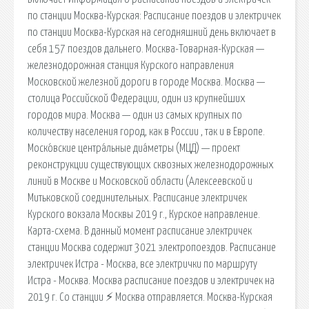
по станции Москва-Курская: Расписание поездов и электричек
по станции Москва-Курская на сегодняшний день включает в
себя 157 поездов дальнего. Москва-Товарная-Курская —
железнодорожная станция Курского направления
Московской железной дороги в городе Москва. Москва —
столица Российской Федерации, один из крупнейших
городов мира. Москва — один из самых крупных по
количеству населения город, как в России , так и в Европе.
Моско́вские центра́льные диа́метры (МЦД) — проект
реконструкции существующих сквозных железнодорожных
линий в Москве и Московской области (Алексеевской и
Митьковской соединительных. Расписание электричек
Курского вокзала Москвы 2019 г., Курское направление.
Карта-схема. В данный момент расписание электричек
станции Москва содержит 3021 электропоездов. Расписание
электричек Истра - Москва, все электрички по маршруту
Истра - Москва. Москва расписание поездов и электричек на
2019 г. Со станции ⚡ Москва отправляется. Москва-Курская