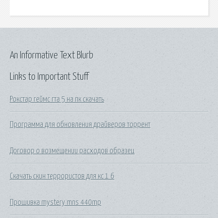
An Informative Text Blurb
Links to Important Stuff
Рокстар геймс гта 5 на пк скачать
Программа для обновления драйверов торрент
Договор о возмещении расходов образец
Скачать скин террористов для кс 1 6
Прошивка mystery mns 440mp