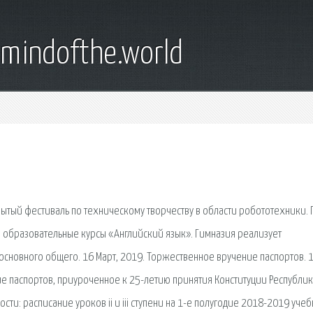
emindofthe.world
крытый фестиваль по техническому творчеству в области робототехники. 
е образовательные курсы «Английский язык». Гимназия реализует
сновного общего. 16 Март, 2019. Торжественное вручение паспортов. 
е паспортов, приуроченное к 25-летию принятия Конституции Республик
ти: расписание уроков ii и iii ступени на 1-е полугодие 2018-2019 уче