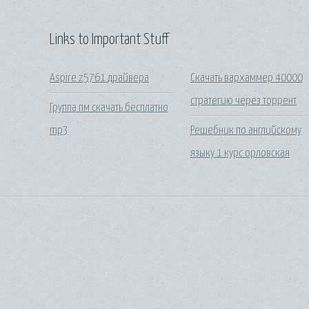
Links to Important Stuff
Aspire z5761 драйвера
Скачать вархаммер 40000
стратегию через торрент
Группа пм скачать бесплатно
mp3
Решебник по английскому
языку 1 курс орловская