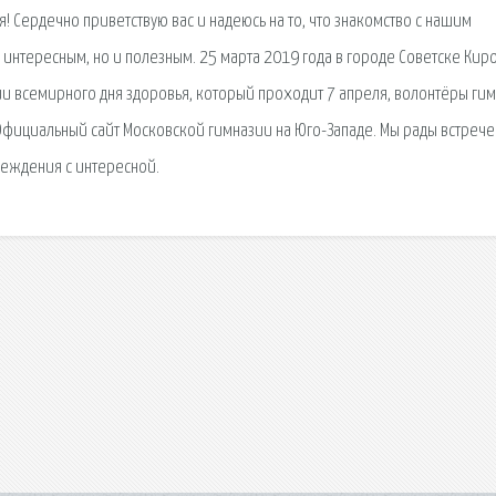
ья! Сердечно приветствую вас и надеюсь на то, что знакомство с нашим
 интересным, но и полезным. 25 марта 2019 года в городе Советске Кир
рии всемирного дня здоровья, который проходит 7 апреля, волонтёры ги
Официальный сайт Московской гимназии на Юго-Западе. Мы рады встрече
реждения с интересной.