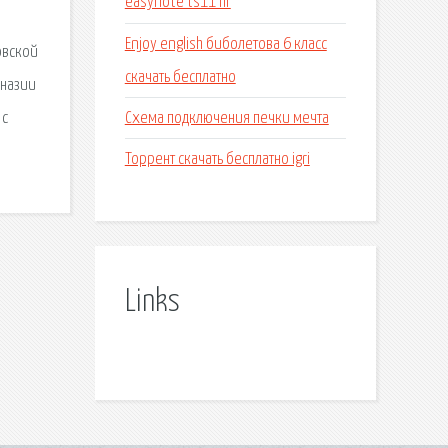
easynote ts11 hr
Enjoy english биболетова 6 класс
овской
скачать бесплатно
мназии
Схема подключения печки мечта
 с
Торрент скачать бесплатно igri
Links