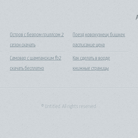
A
Остров с беаром гриллсом 2
Поезд новокузнецк бишкек
сезон скачать
расписание цена
Самовар с шампанским fb2
Как сделать в ворде
скачать бесплатно
книжные страницы
© Untitled. All rights reserved.