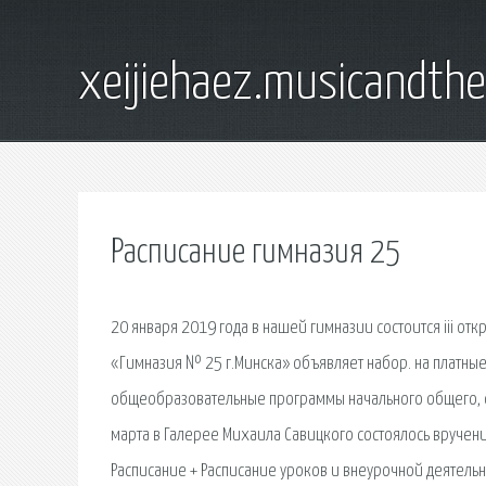
xeijiehaez.musicandth
Расписание гимназия 25
20 января 2019 года в нашей гимназии состоится iii от
«Гимназия № 25 г.Минска» объявляет набор. на платны
общеобразовательные программы начального общего, о
марта в Галерее Михаила Савицкого состоялось вручени
Расписание + Расписание уроков и внеурочной деятельнос