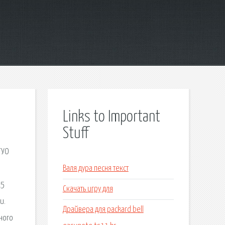
Links to Important
Stuff
ГУО
Валя дура песня текст
15
Скачать игру для
и.
Драйвера для packard bell
бного