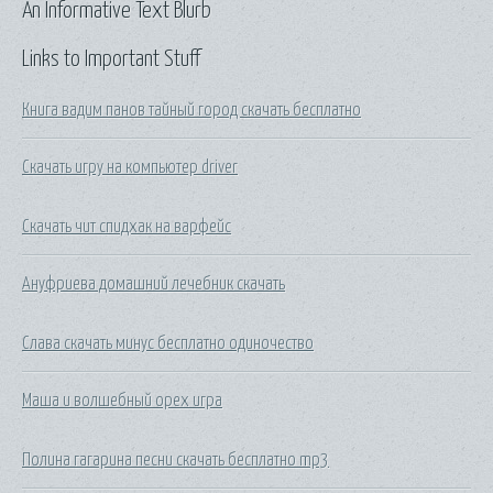
An Informative Text Blurb
Links to Important Stuff
Книга вадим панов тайный город скачать бесплатно
Скачать игру на компьютер driver
Скачать чит спидхак на варфейс
Ануфриева домашний лечебник скачать
Слава скачать минус бесплатно одиночество
Маша и волшебный орех игра
Полина гагарина песни скачать бесплатно mp3