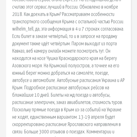
считаю этот сервис лучший в России. Обновлено в ноябре
2018. Как доехать в Крым? Рассматриваем особенности
транспортного сообщения Крыма с остальной частью России.
wilhelm_tell, да, эта информация в 4 и 7 строках согласована.
Если билет в заказе четвёртый, то и в запросе на продажу
документ также идёт четвёртым. Паром выходит из порта
Кавказ, веб камеру онлайн можете посмотреть тут. Он
находится на косе Чушка Краснодарского края на берегу
Азовского моря. На Крымский полуостров, а точнее на его
южный берег можно добраться на самолёте, поезде,
автобусе и автомобиле. Автобусные расписания Украина и АР
Крым. Подробное расписание автобусных рейсов на
ближайшие 10 дней. Билеты на жд поезда и автобусы,
расписание электричек, заказ авиабилетов, стоимость туров.
Поскольку прямые поезда в Крым из-за событий на Украине
не ходят, единственным вариантом. 13-19 апреля будет
скорректировано расписание Ярославского направления в
связи. Больше 3000 отзывов о поездах. Комментарии и