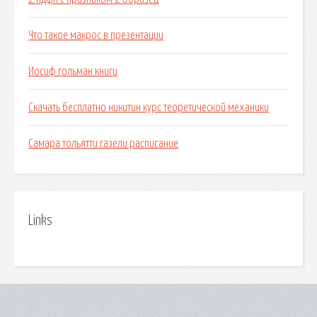
Что такое макрос в презентации
Иосиф гольман книги
Скачать бесплатно никитин курс теоретической механики
Самара тольятти газели расписание
Links