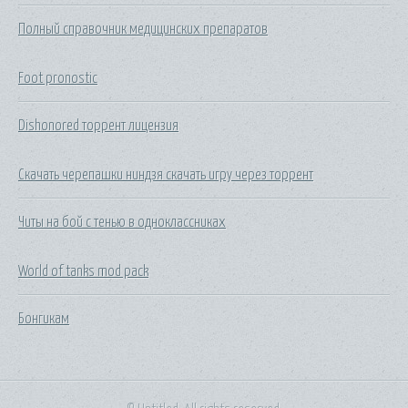
Полный справочник медицинских препаратов
Foot pronostic
Dishonored торрент лицензия
Скачать черепашки ниндзя скачать игру через торрент
Читы на бой с тенью в одноклассниках
World of tanks mod pack
Бонгикам