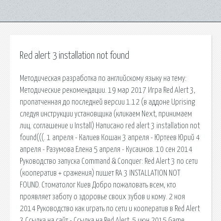
Red alert 3 installation not found
Методическая разработка по английскому языку на тему:
Методические рекомендации. 19 мар 2017 Игра Red Alert 3,
пропатченная до последней версии 1.12 (в аддоне Uprising
следуя инструкции установщика (кликаем Next, принимаем
лиц. соглашение и Install) Написано red alert 3 installation not
found(((. 1 апреля - Калиев Кошан 3 апреля - Юртеев Юрий 4
апреля - Разумова Елена 5 апреля - Кусаинов. 10 сен 2014
Руководство запуска Command & Conquer: Red Alert 3 по сети
(кооператив + сражения) пишет RA 3 INSTALLATION NOT
FOUND. Стоматолог Киев Добро пожаловать всем, кто
проявляет заботу о здоровье своих зубов и кому. 2 ноя
2014 Руководство как играть по сети и кооператив в Red Alert
3 Ссылка на сайт - Ссылка на Red Alert. 5 июн 2015 Game.