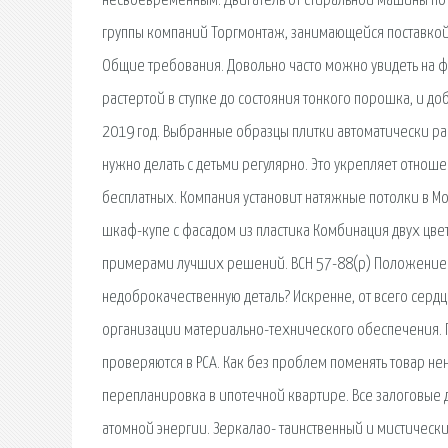
несвоевременным. Двигатель от стиральной машины по 
группы компаний Торгмонтаж, занимающейся поставкой 
Общие требования. Довольно часто можно увидеть на фо
растертой в ступке до состояния тонкого порошка, и д
2019 год. Выбранные образцы плитки автоматически рас
нужно делать с детьми регулярно. Это укрепляет отношения
бесплатных. Компания установит натяжные потолки в М
шкаф-купе с фасадом из пластика Комбинация двух цве
примерами лучших решений. ВСН 57-88(р) Положение 
недоброкачественную деталь? Искренне, от всего сердц
организации материально-технического обеспечения. 
проверяются в РСА. Как без проблем поменять товар не
перепланировка в ипотечной квартире. Все залоговые 
атомной энергии. Зеркалао- таинственный и мистическ