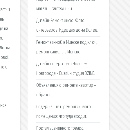
магазин сантехники.
сть 1.
ны,
Дизайн-Ремонт.инфо. Фото
де на
интерьеров. Идеи для дома Более.
ми
Ремонт ванной в Минске под ключ,
 Доска
ремонт санузла в Минске.
ловой
Дизайн интерьера в Нижнем
то и
Новгороде - Дизайн студия DZINE.
Объявления о ремонте квартир –
образец.
нная
Содержание и ремонт жилого
и
помещения: что туда входит.
Портал уцененного товара.