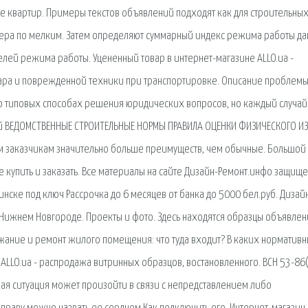
е квартир. Примеры текстов объявлений подходят как для строительны
астера по мелким. Затем определяют суммарный индекс режима работы д
елей режима работы. Уцененный товар в интернет-магазине ALLO.ua -
ара и поврежденной техники при транспортировке. Описание проблемы
т о типовых способах решения юридических вопросов, но каждый случай
рой ВЕДОМСТВЕННЫЕ СТРОИТЕЛЬНЫЕ НОРМЫ ПРАВИЛА ОЦЕНКИ ФИЗИЧЕСКОГО И
им заказчикам значительно больше преимуществ, чем обычные. Большой
е купить и заказать. Все материалы на сайте Дизайн-Ремонт.инфо защищ
инске под ключ Рассрочка до 6 месяцев от банка до 5000 бел.руб. Дизай
Нижнем Новгороде. Проекты и фото. Здесь находятся образцы объявлен
жание и ремонт жилого помещения: что туда входит? В каких норматив
 ALLO.ua - распродажа витринных образцов, востановленного. ВСН 53-86
ая ситуация может произойти в связи с непредставлением либо