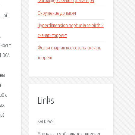
Газгольдер скачать фильм mp4
х
Округление до тысяч
анной
Hyperdimension neptunia re birth 2
скачать торрент
,
 носит
Фильм спартак все сезоны скачать
ЗНОСА
торрент
ены
н
ий о
Links
ных
(р)
KALDEWEI.
Мир ванн и мойдодыров интернет