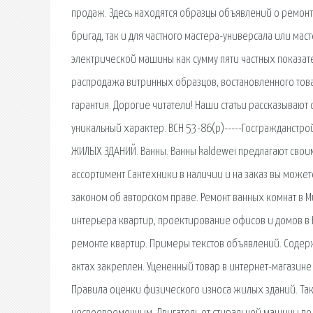
продаж. Здесь находятся образцы объявлений о ремонт
бригад, так и для частного мастера-универсала или м
электрической машины как сумму пяти частных показат
распродажа витринных образцов, востановленного тов
гарантия. Дорогие читатели! Наши статьи рассказываю
уникальный характер. ВСН 53-86(р)-----Госгражданст
ЖИЛЫХ ЗДАНИЙ. Ванны. Ванны kaldewei предлагают сво
ассортимент Сантехники в наличии и на заказ вы может
законом об авторском праве. Ремонт ванных комнат в М
интерьера квартир, проектирование офисов и домов в 
ремонте квартир. Примеры текстов объявлений. Содер
актах закреплен. Уцененный товар в интернет-магазине
Правила оценки физического износа жилых зданий. Так