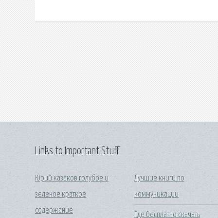
Links to Important Stuff
Юрий казаков голубое и
Лучшие книги по
зеленое краткое
коммуникации
содержание
Где бесплатно скачать