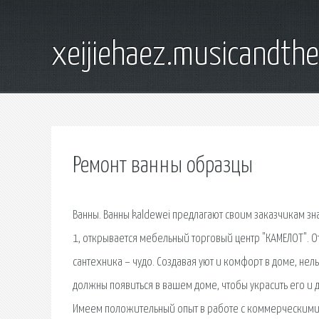
xeijiehaez.musicandth
Ремонт ванны образцы
Ванны. Ванны kaldewei предлагают своим заказчикам зн
1, открывается мебельный торговый центр "КАМЕЛОТ". О
сантехника – чудо. Создавая уют и комфорт в доме, нел
должны появиться в вашем доме, чтобы украсить его 
Имеем положительный опыт в работе с коммерческими 