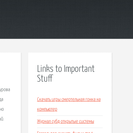
Links to Important
Stuff
зурова
да
Скачать игры смертельная гонка на
но
компьютер
ий.
Журнал субд открытые системы