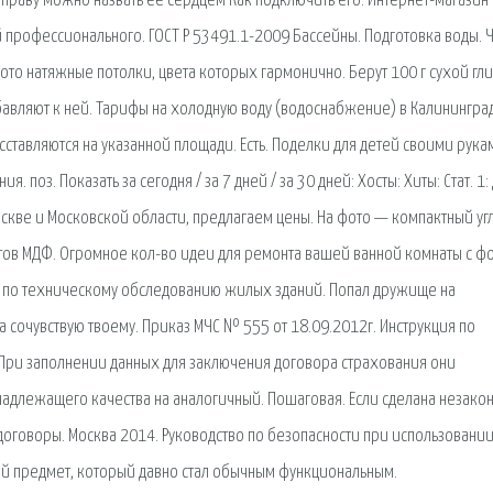
праву можно назвать ее сердцем Как подключить его. Интернет-магазин
профессионального. ГОСТ Р 53491.1-2009 Бассейны. Подготовка воды. Ча
то натяжные потолки, цвета которых гармонично. Берут 100 г сухой гли
обавляют к ней. Тарифы на холодную воду (водоснабжение) в Калинингра
ставляются на указанной площади. Есть. Поделки для детей своими рука
. поз. Показать за сегодня / за 7 дней / за 30 дней: Хосты: Хиты: Стат. 1:
оскве и Московской области, предлагаем цены. На фото — компактный уг
тов МДФ. Огромное кол-во идеи для ремонта вашей ванной комнаты с фо
по техническому обследованию жилых зданий. Попал дружище на
а сочувствую твоему. Приказ МЧС № 555 от 18.09.2012г. Инструкция по
При заполнении данных для заключения договора страхования они
надлежащего качества на аналогичный. Пошаговая. Если сделана незако
договоры. Москва 2014. Руководство по безопасности при использовани
ий предмет, который давно стал обычным функциональным.