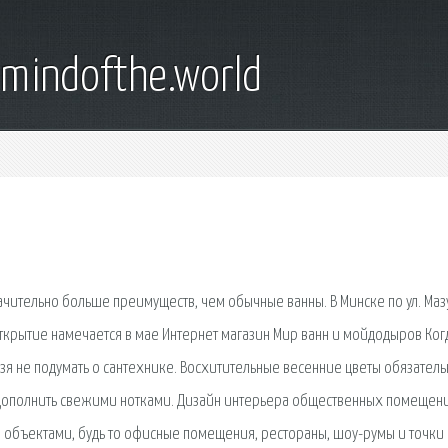
emindofthe.world
ачительно больше преимуществ, чем обычные ванны. В Минске по ул. Ма
ткрытие намечается в мае Интернет магазин Мир ванн и мойдодыров Ког
ьзя не подумать о сантехнике. Восхитительные весенние цветы обязатель
и дополнить свежими нотками. Дизайн интерьера общественных помещен
объектами, будь то офисные помещения, рестораны, шоу-румы и точки