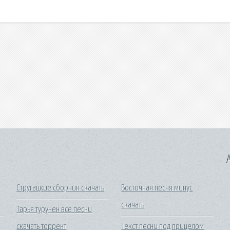
A
Стругацкие сборник скачать
Восточная песня минус
скачать
Тарья турунен все песни
скачать торрент
Текст песни под прицелом