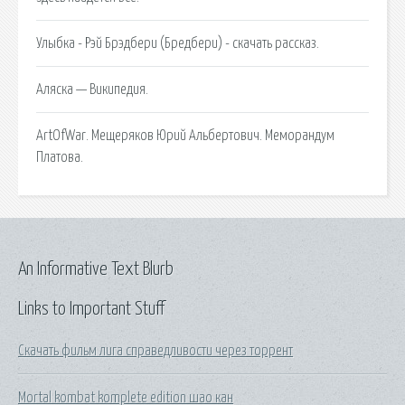
Улыбка - Рэй Брэдбери (Бредбери) - скачать рассказ.
Аляска — Википедия.
ArtOfWar. Мещеряков Юрий Альбертович. Меморандум
Платова.
An Informative Text Blurb
Links to Important Stuff
Скачать фильм лига справедливости через торрент
Mortal kombat komplete edition шао кан