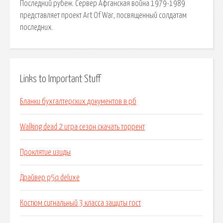
Последний рубеж. Сервер Афганская война 1979-1989
представляет проект Art Of War, посвященный солдатам
последних.
Links to Important Stuff
Бланки бухгалтерских документов в рб
Walking dead 2 игра сезон скачать торрент
Проклятие изиды
Драйвер p5q deluxe
Костюм сигнальный 3 класса защиты гост