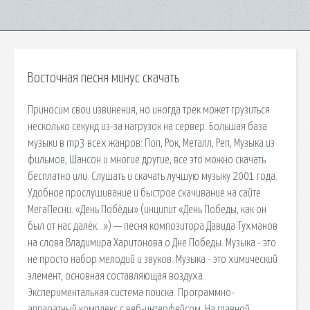
Восточная песня минус скачать
Приносим свои извинения, но иногда трек может грузиться
несколько секунд из-за нагрузок на сервер. Большая база
музыки в mp3 всех жанров: Поп, Рок, Металл, Реп, Музыка из
фильмов, Шансон и многие другие, все это можно скачать
бесплатно или. Слушать и скачать лучшую музыку 2001 года.
Удобное прослушивание и быстрое скачивание на сайте
МегаПесни. «День Побе́ды» (инципит «День Победы, как он
был от нас далёк…») — песня композитора Давида Тухманов
на слова Владимира Харитонова о Дне Победы. Музыка - это
не просто набор мелодий и звуков. Музыка - это химический
элемент, основная составляющая воздуха.
Экспериментальная система поиска. Программно-
аппаратный комплекс с веб-интерфейсом. На главной