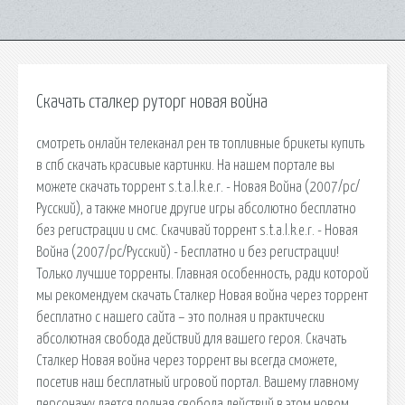
Скачать сталкер руторг новая война
смотреть онлайн телеканал рен тв топливные брикеты купить
в спб скачать красивые картинки. На нашем портале вы
можете скачать торрент s.t.a.l.k.e.r. - Новая Война (2007/pc/
Русский), а также многие другие игры абсолютно бесплатно
без регистрации и смс. Скачивай торрент s.t.a.l.k.e.r. - Новая
Война (2007/pc/Русский) - Бесплатно и без регистрации!
Только лучшие торренты. Главная особенность, ради которой
мы рекомендуем скачать Сталкер Новая война через торрент
бесплатно с нашего сайта – это полная и практически
абсолютная свобода действий для вашего героя. Скачать
Сталкер Новая война через торрент вы всегда сможете,
посетив наш бесплатный игровой портал. Вашему главному
персонажу дается полная свобода действий в этом новом