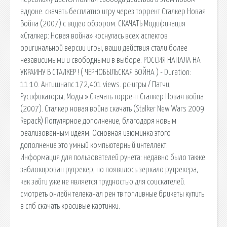
аддоне. скачать бесплатно игру через торрент Сталкер Новая
Война (2007) с видео обзором. СКАЧАТЬ Модификация
«Сталкер: Новая война» коснулась всех аспектов
оригинальной версии игры, ваши действия стали более
независимыми и свободными в выборе. РОССИЯ НАПАЛА НА
УКРАИНУ В СТАЛКЕР ! ( ЧЕРНОБЫЛЬСКАЯ ВОЙНА ) - Duration:
11:10. Антишнапс 172,401 views. pc-игры / Патчи,
Русификаторы, Моды » Скачать торрент Сталкер Новая война
(2007). Сталкер новая война скачать (Stalker New Wars 2009
Repack) Популярное дополнение, благодаря новым
реализованным идеям. Основная изюминка этого
дополнение это умный компьютерный интеллект.
Информация для пользователей рунета: недавно было также
заблокирован рутрекер, но появилось зеркало рутрекера,
как зайти уже не является трудностью для соискателей.
смотреть онлайн телеканал рен тв топливные брикеты купить
в спб скачать красивые картинки.