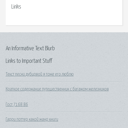
Links
An Informative Text Blurb
Links to Important Stuff
Текст песни дубцовой я тоже его люблю
Краткое содержание путешественник с багажом железников
Гост 7168 86
Гарри поттер какой жанр книги