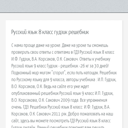
Русский язык 8 класс гудзик решебник
С нами проще даже на уроке. Даже на уроке ты сможешь
проверить свои ответы с ответами в ГДЗ Русский язык 8 класс
И.Ф. Гудзик, В.А. Корсаков, О.К. Сакович. Ответы к учебнику
Русский язык 9 класс Гудзик - решебник -26 кг за 30 дней!
Подкожный жир мигом "сгорит", если пить натощак. Решебник
по Русскому языку для 9 класса, авторы учебника : И.П. Гудзик,
В.О. Корсаков, О.К. Ведь на сайте его уже ждет
опубликованный решебник Русский язык 9 класс И.П. Гудзик,
В.О. Корсакова, О.К. Сакович 2009 года. Все упражнения
очень. ГДЗ: Решебник Русский язык 8 класс: И.Ф. Гудзик, В.А.
Корсаков, О.К. Сакович 2011 рiк. Добро пожаловать на наш
сайт, здесь вы можете посмотреть ГДЗ Русский язык 8 класс
Гудзик онлайн. Данный решебник поможет вам решить