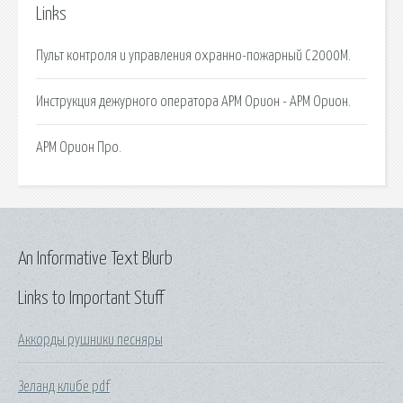
Links
Пульт контроля и управления охранно-пожарный С2000М.
Инструкция дежурного оператора АРМ Орион - АРМ Орион.
АРМ Орион Про.
An Informative Text Blurb
Links to Important Stuff
Аккорды рушники песняры
Зеланд клибе pdf