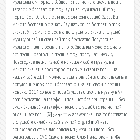
музыкальном портале Зайцев.нет Вы можете скачать песни
Татарские бесплатно в mp3. Лучшая. Музыкальный mp3-
портал Cool.DJ с быстрым поиском композиций. Здесь Вы
можете бесплатно скачать. Слушать online бесплатно mp3
скачать У нас можно бесплатно слушать и скачать. Слушай
музыку онлайн и скачивай mp3 бесплатно Популярная
музыка онлайн и бесплатно - это. Здесь вы можете скачать
все песни Новогодние песни в mp3, послушать музыку
Новогодние песни. Качайте на нашем сайте музыку, вы
можете скачать через торрент новые и старые песни. На
нашем сайте z1.fm можно слушать онлайн или скачать самые
популярные mp3 песни бесплатно. Скачать свежие песни и
новинки 2019 со всего мира Слушать и скачать музыку в VK
com бесплатно на телефон и планшет без регистрации и без
смс. - Скачивай на телефон песни и слушай бесплатно mp3
онлайн. Все песни 関ジャニ∞ answer скачивайте бесплатно
и слушайте онлайн на сайте vkmp3.org. ild mp3 - это
поисковая система для поиска мп3 музыки и песен без
регистрации и СМС. Скачать песню Юлия Началова - Ты Же