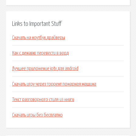
Links to Important Stuff
Скачать на ноутбук драйверы
Как с дежавю перевести в ворд
Лучшее приложение iptv для android
Скачать игру через торрент пожарная машина
Текст разговорного стиля из книги
Скачать игры без бесплатно