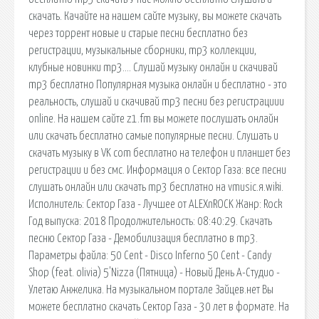
скачать. Качайте на нашем сайте музыку, вы можете скачать
через торрент новые и старые песни бесплатно без
регистрации, музыкальные сборники, mp3 коллекции,
клубные новинки mp3…. Слушай музыку онлайн и скачивай
mp3 бесплатно Популярная музыка онлайн и бесплатно - это
реальность, слушай и скачивай mp3 песни без регистрациии
online. На нашем сайте z1.fm вы можете послушать онлайн
или скачать бесплатно самые популярные песни. Слушать и
скачать музыку в VK com бесплатно на телефон и планшет без
регистрации и без смс. Информация о Сектор Газа: все песни
слушать онлайн или скачать mp3 бесплатно на vmusic.я.wiki.
Исполнитель: Сектор Газа - Лучшее от ALEXnROCK Жанр: Rock
Год выпуска: 2018 Продолжительность: 08:40:29. Скачать
песню Сектор Газа - Демобилизация бесплатно в mp3.
Параметры файла: 50 Cent - Disco Inferno 50 Cent - Candy
Shop (feat. olivia) 5'Nizza (Пятница) - Новый День А-Студио -
Улетаю Анжелика. На музыкальном портале Зайцев.нет Вы
можете бесплатно скачать Сектор Газа - 30 лет в формате. На