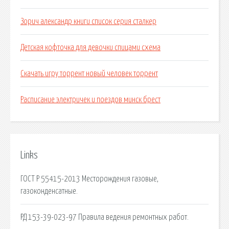
Зорич александр книги список серия сталкер
Детская кофточка для девочки спицами схема
Скачать игру торрент новый человек торрент
Расписание электричек и поездов минск брест
Links
ГОСТ Р 55415-2013 Месторождения газовые,
газоконденсатные.
РД 153-39-023-97 Правила ведения ремонтных работ.