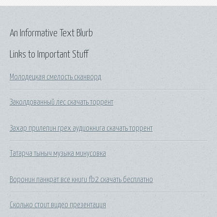
An Informative Text Blurb
Links to Important Stuff
Молодецкая смелость сканворд
Заколдованный лес скачать торрент
Захар прилепин грех аудиокнига скачать торрент
Татарча тыныч музыка минусовка
Воронин панкрат все книги fb2 скачать бесплатно
Сколько стоит видео презентация