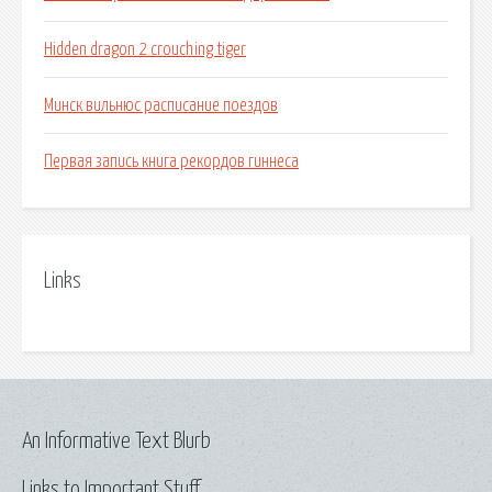
Hidden dragon 2 crouching tiger
Минск вильнюс расписание поездов
Первая запись книга рекордов гиннеса
Links
An Informative Text Blurb
Links to Important Stuff