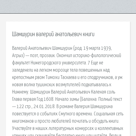
Шамшурин валерий анатольевич книги
Валерий Анатольевич Шамшурин (род. 19 марта 1939,
Агрыз) — поэт, прозаик. Окончил историко-филологический
факультет Нижегородского университета. 7 Еще не
заледенели на легком морозце тела повешенных над
крепостным рвом Тимохи Таскаева и его сподручников, а уж
новая волна тушинских возмутителей подкатывалась к
Нижнему. Шамшурин Валерий Анатольевич Каленая соль
Глава первая Год 1608. Начало зимы (Балахна. Полный текст
— 122 стр., 24.01.2018. В романе Валерия Шамшурина
повествуется о событиях Смутного времени. Социальная сеть
книгоманов и просто любителей почитать и обсудить книги.
Участвуйте в наших литературных конкурсах и коллективных
чтениях или скачивайте бесплатно книги или читайте. Люди в