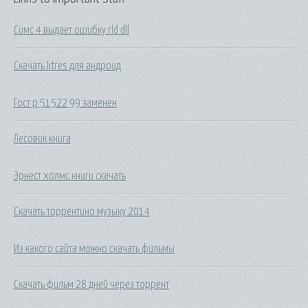
Симс 4 выдает ошибку rld dll
Скачать litres для андроид
Гост р 51522 99 заменен
Лесовик книга
Эрнест холмс книги скачать
Скачать торрентино музыку 2014
Из какого сайта можно скачать фильмы
Скачать фильм 28 дней через торрент