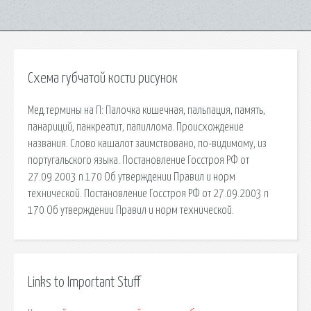
Схема губчатой кости рисунок
Мед.термины на П: Палочка кишечная, пальпация, память,
панариций, панкреатит, папиллома. Происхождение
названия. Слово кашалот заимствовано, по-видимому, из
португальского языка. Постановление Госстроя РФ от
27.09.2003 n 170 Об утверждении Правил и норм
технической. Постановление Госстроя РФ от 27.09.2003 n
170 Об утверждении Правил и норм технической.
Links to Important Stuff