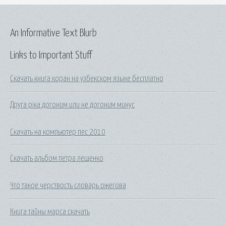
An Informative Text Blurb
Links to Important Stuff
Скачать книга коран на узбекском языке бесплатно
Друга ріка догоним или не догоним минус
Скачать на компьютер пес 2010
Скачать альбом петра лещенко
Что такое черствость словарь ожегова
Книга тайны марса скачать