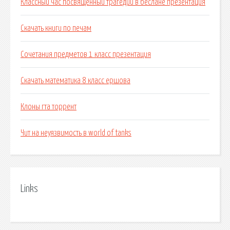
Классный час посвященный трагедии в беслане презентация
Скачать книги по печам
Сочетания предметов 1 класс презентация
Скачать математика 8 класс ершова
Клоны гта торрент
Чит на неуязвимость в world of tanks
Links