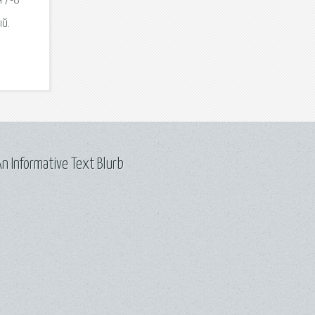
я 7-8
ый.
n Informative Text Blurb