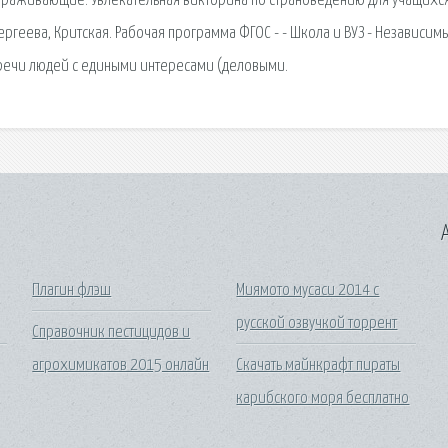
авораживающие. Увлекательная викторина по страноведению для учащихс
ргеева, Критская. Рабочая программа ФГОС - - Школа и ВУЗ - Независим
встречи людей с едиными интересами (деловыми.
A
Плагин флэш
Миямото мусаси 2014 с
русской озвучкой торрент
Справочник пестицидов и
агрохимикатов 2015 онлайн
Скачать майнкрафт пираты
карибского моря бесплатно