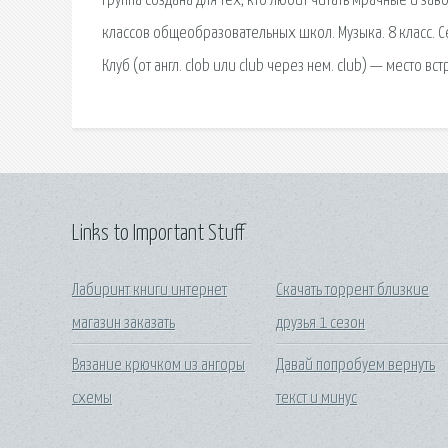
группа создана для тех, кто любит читать мрачные и з
классов общеобразовательных школ. Музыка. 8 класс. Се
Клуб (от англ. clob или club через нем. club) — место 
Links to Important Stuff
Лабиринт книги интернет
Скачать торрент близкие
магазин заказать
друзья 1 сезон
Вязание крючком из ангоры
Давай попробуем вернуть
схемы
текст и минус