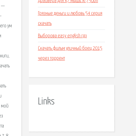
Драйвера для x7 мышь xl 750bh
а —
Грязные деньги и любовь 54 серия
—
скачать
его ум
Выборова easy english гдз
м
Скачать фильм уличный боец 2015
ниги,
через торрент
ачать
чать
и
Links
, мой
ез
та