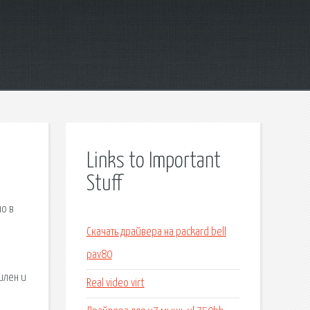
Links to Important
Stuff
о в
Скачать драйвера на packard bell
pav80
илен и
Real video virt