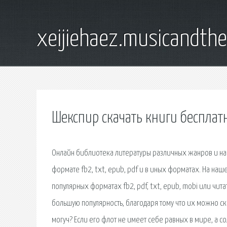
xeijiehaez.musicandth
Шекспир скачать книги бесплат
Онлайн библиотека литературы различных жанров и нап
формате fb2, txt, epub, pdf и в иных форматах. На на
популярных форматах fb2, pdf, txt, epub, mobi или чит
большую популярность, благодаря тому что их можно ск
могуч? Если его флот не имеет себе равных в мире, а 