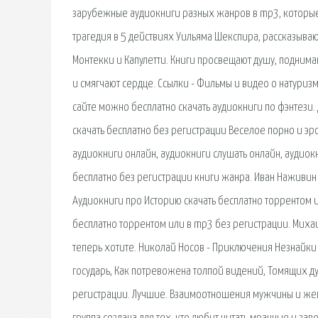
зарубежные аудиокниги разных жанров в mp3, которые 
трагедия в 5 действиях Уильяма Шекспира, рассказыв
Монтекки и Капулетти. Книги просвещают душу, поднима
и смягчают сердце. Ссылки - Фильмы и видео о натуризм
сайте можно бесплатно скачать аудиокниги по фэнтези
скачать бесплатно без регистрации Веселое порно и эро
аудиокниги онлайн, аудиокниги слушать онлайн, аудиокни
бесплатно без регистрации книги жанра. Иван Наживин Г
Аудиокниги про Историю скачать бесплатно торрентом и
бесплатно торрентом или в mp3 без регистрации. Михаи
теперь хотите. Николай Носов - Приключения Незнайки 
государь, Как потревожена толпой видений, Томящих ду
регистрации. Лучшие. Взаимоотношения мужчины и женщ