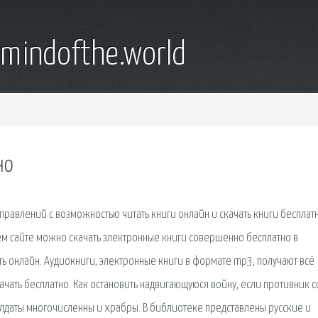
emindofthe.world
но
равлений с возможностью читать книги онлайн и скачать книги бесплатн
шем сайте можно скачать электронные книги совершенно бесплатно в
ать онлайн. Аудиокниги, электронные книги в формате mp3, получают всё
ачать бесплатно. Как остановить надвигающуюся войну, если противник с
солдаты многочисленны и храбры. В библиотеке представлены русские и