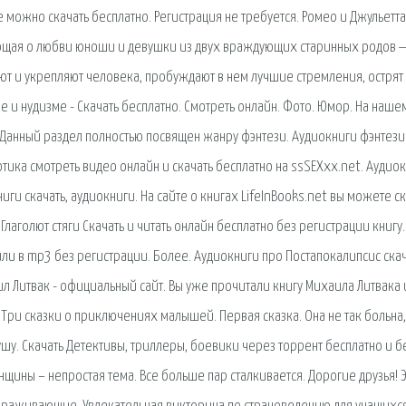
можно скачать бесплатно. Регистрация не требуется. Ромео и Джульетт
ающая о любви юноши и девушки из двух враждующих старинных родов 
ют и укрепляют человека, пробуждают в нем лучшие стремления, острят 
е и нудизме - Скачать бесплатно. Смотреть онлайн. Фото. Юмор. На наше
. Данный раздел полностью посвящен жанру фэнтези. Аудиокниги фэнтези
тика смотреть видео онлайн и скачать бесплатно на ssSEXxx.net. Аудиок
ги скачать, аудиокниги. На сайте о книгах LifeInBooks.net вы можете ск
лаголют стяги Скачать и читать онлайн бесплатно без регистрации книгу.
ли в mp3 без регистрации. Более. Аудиокниги про Постапокалипсис ска
л Литвак - официальный сайт. Вы уже прочитали книгу Михаила Литвака 
Три сказки о приключениях малышей. Первая сказка. Она не так больна
шу. Скачать Детективы, триллеры, боевики через торрент бесплатно и б
ины – непростая тема. Все больше пар сталкивается. Дорогие друзья! Э