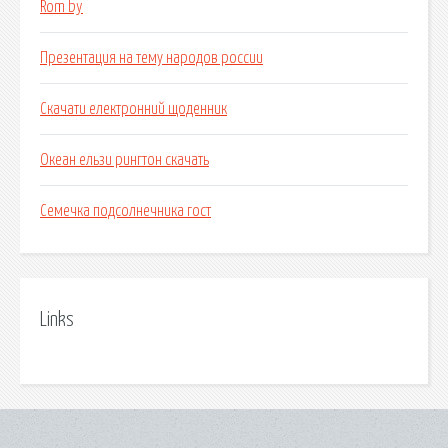
Rom by
Презентация на тему народов россии
Скачати електронний щоденник
Океан ельзи рингтон скачать
Семечка подсолнечника гост
Links