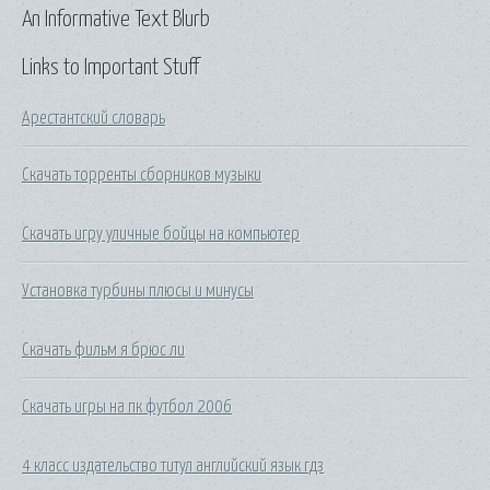
An Informative Text Blurb
Links to Important Stuff
Арестантский словарь
Скачать торренты сборников музыки
Скачать игру уличные бойцы на компьютер
Установка турбины плюсы и минусы
Скачать фильм я брюс ли
Скачать игры на пк футбол 2006
4 класс издательство титул английский язык гдз