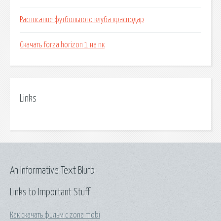
Расписание футбольного клуба краснодар
Скачать forza horizon 1 на пк
Links
An Informative Text Blurb
Links to Important Stuff
Как скачать фильм с zona mobi