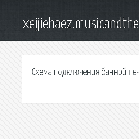
xeijiehaez.musicandth
Схема подключения банной пе