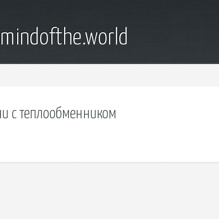
emindofthe.world
чи с теплообменником