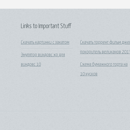
Links to Important Stuff
Скачать картинки с закатом
Скачать торрент фильм дже
покоритель великанов 201
Эмулятор виндовс xp для
виндовс 10
Схема бумажного торта на
10 кусков