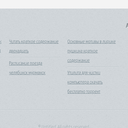
A
к
Читать краткое содержание
Основные мотивы в лирике
3
двенадцать
пушкина краткое
содержание
Расписание поезда
челябинск мурманск
Утилита для чистки
компьютера скачать
бесплатно торрент
© Untitled. All rights reserved.