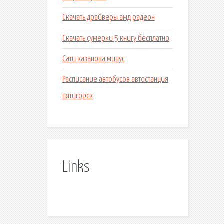
Скачать драйверы амд радеон
Скачать сумерки 5 книгу бесплатно
Сати казанова минус
Расписание автобусов автостанция
пятигорск
Links