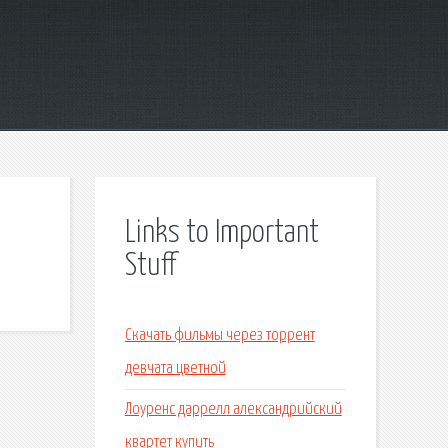
Links to Important
Stuff
Скачать фильмы через торрент
девчата цветной
Лоуренс даррелл александрийский
квартет купить