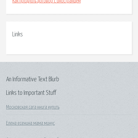
Как продлить договор с иностранцем
Links
An Informative Text Blurb
Links to Important Stuff
Московская сага книга купить
Елена есенина мама минус