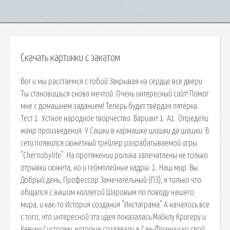
Скачать картинки с закатом
Вот и мы расстаемся с тобой Закрывая на сердце все двери
Ты становишься снова мечтой. Очень интересный сайт! Помог
мне с домашнем заданием! Теперь будет твёрдая пятёрка.
Тест 1. Устное народное творчество. Вариант 1. А1. Определи
жанр произведения. У Сашки в кармашке шишки да шашки. В
сети появился сюжетный трейлер разрабатываемой игры
"Chernobylite". На протяжении ролика запечатлены не только
отрывки сюжета, но и геймплейные кадры. 1. Наш мир. Вы:
Добрый день, Профессор Замечательный (ПЗ), я только что
общался с вашим коллегой Шаровым по поводу нашего
мира, и как-то История создания "Инстаграма" А началось все
с того, что интересной эта идея показалась Майклу Кригеру и
Кевину Систрому, которые создавали в Сан-Франциско свой