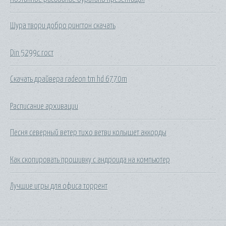
Шура твори добро рингтон скачать
Din 5299c гост
Скачать драйвера radeon tm hd 6770m
Расписание архивации
Песня северный ветер тихо ветви колышет аккорды
Как скопировать прошивку с андроида на компьютер
Лучшие игры для офиса торрент