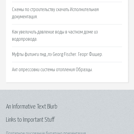
Схемы по строительству скачать Исполнительная
документация.
Как увеличить давление воды в частном доме из
водопровода.
Муфты фитинги пнд ,пэ Georg Fischer. Георг Фишер.
Акт опрессовки системы отопления Образцы.
An Informative Text Blurb
Links to Important Stuff
Поэтапное рисование буратино презентация