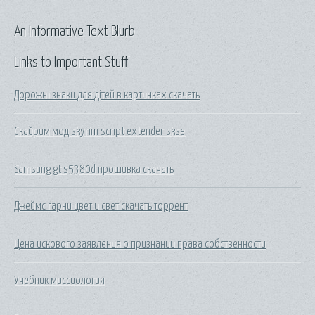
An Informative Text Blurb
Links to Important Stuff
Дорожні знаки для дітей в картинках скачать
Скайрим мод skyrim script extender skse
Samsung gt s5380d прошивка скачать
Джеймс гарни цвет и свет скачать торрент
Цена искового заявления о признании права собственности
Учебник миссиология