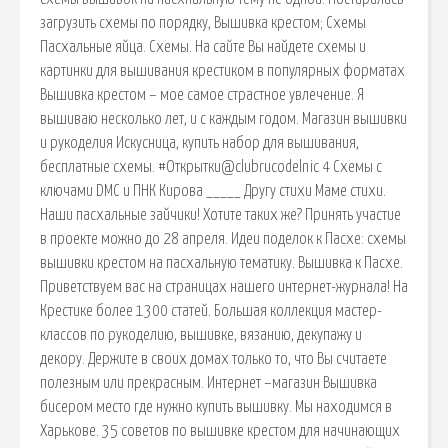
загрузить схемы по порядку, Вышивка крестом; Схемы
Пасхальные яйца. Схемы. На сайте Вы найдете схемы и
картинки для вышивания крестиком в популярных форматах
Вышивка крестом – мое самое страстное увлечение. Я
вышиваю несколько лет, и с каждым годом. Магазин вышивки
и рукоделия Искусница, купить набор для вышивания,
бесплатные схемы. #Открытки@clubrucodelnic 4 Схемы с
ключами DMC и ПНК Кирова _____ Другу стихи Маме стихи.
Наши пасхальные зайчики! Хотите таких же? Принять участие
в проекте можно до 28 апреля. Идеи поделок к Пасхе: схемы
вышивки крестом на пасхальную тематику. Вышивка к Пасхе.
Приветствуем вас на страницах нашего интернет-журнала! На
Крестике более 1300 статей. Большая коллекция мастер-
классов по рукоделию, вышивке, вязанию, декупажу и
декору. Держите в своих домах только то, что Вы считаете
полезным или прекрасным. Интернет –магазин Вышивка
бисером место где нужно купить вышивку. Мы находимся в
Харькове. 35 советов по вышивке крестом для начинающих