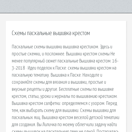
Схемы пасхальные вышивка крестом
Пасхальные схемы вышивки вышивка крестиком. Здесь и
простые схемки, и посложнее. Вышивки крестом схемы Не
менее популярный сюжет пасхальные Вышивка крестом. 16-
3-2018 · Идеи поделок к Пасхе: схемы вышивки крестом на
пасхальную тематику. Вышивка к Пасхе. Находите и
сохраняйте схемы для вязания и вышивки, простые и
вкусные рецепты и другие. Бесплатные схемы по вышивке
крестом, статьи, уроки и журналы по вышиванию крестиком.
Вышивка крестом салфетки: определяемся с узором. Перед
тем, как выбирать схему для вышивки. Схемы вышивки для
пасхальных яиц. Вышивка крестом веселой детской тематики
для создания. Вы Лиличка по моему облегчили задачу найти
схемы вышивок на пасхпальную тему не одной. Постаралась