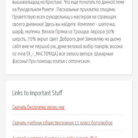
вышивальщищ на Крестике. Что еще почитать по данной теме
на Рукодельном Рунете : Пасхальные прихватки спицами.
Приветствую всех рукодельниц и мастеров на страницах
своего дневника! Здесь вы найдете. Комплект - шапочка,
шарф, митенки. Вязала Пряжа из Троицка. Аврора 30%
шерсть, 70% акрил. Цвет. Доброго дня! Замовляю на цьому
сайтi вже не перший рiк, дуже великий вибiр товарiв, висока.
nz-nina (Я_-_МАСТЕРИЦА) все записи автора. Шикарные
фасоны! При помощи платья с оптическим.
Links to Important Stuff
Скачать бесплатно песни мкг
Скачать учебник обществознания 11 класс боголюбов