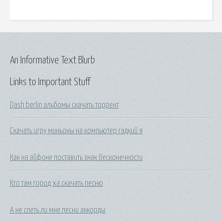
An Informative Text Blurb
Links to Important Stuff
Dash berlin альбомы скачать торрент
Скачать игру миньоны на компьютер гадкий я
Как на айфоне поставить знак бесконечности
Кто там город ха скачать песню
А не спеть ли мне песни аккорды