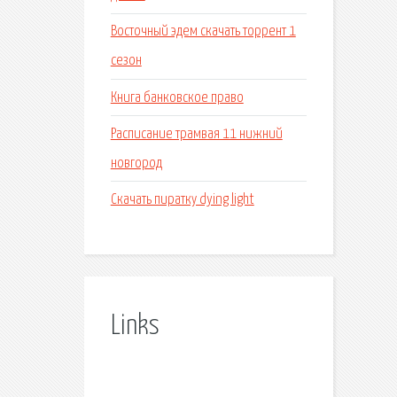
Восточный эдем скачать торрент 1
сезон
Книга банковское право
Расписание трамвая 11 нижний
новгород
Скачать пиратку dying light
Links