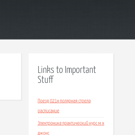
Links to Important
Stuff
Поезд 021н полярная стрела
расписание
Электроника практический курс м х
джонс