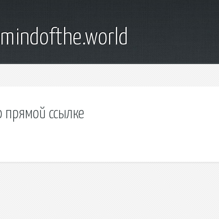
emindofthe.world
о прямой ссылке