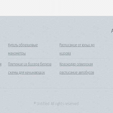
A
Купить образцовые
Расписание от юрьи до
манометры
кирова
я
Плетение из бисера береза
Краснодар северская
схемы для начинающих
расписание автобусов
© Untitled. All rights reserved.