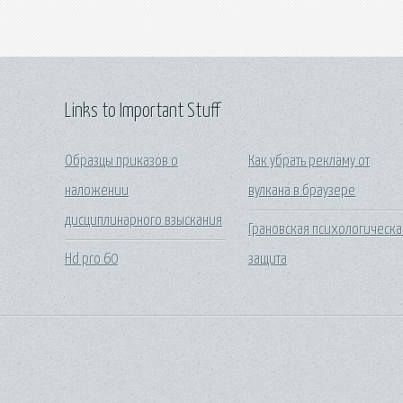
Links to Important Stuff
Образцы приказов о
Как убрать рекламу от
наложении
вулкана в браузере
дисциплинарного взыскания
Грановская психологическа
Hd pro 60
защита