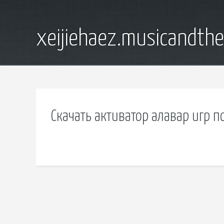
xeijiehaez.musicandth
Скачать активатор алавар игр п