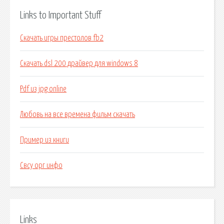
Links to Important Stuff
Скачать игры престолов fb2
Скачать dsl 200 драйвер для windows 8
Pdf из jpg online
Любовь на все времена фильм скачать
Пример из книги
Свсу орг инфо
Links