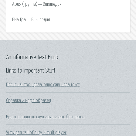
Ария (группа) — Википедия.
ВИА Гра — Википедия.
An Informative Text Blurb
Links to Important Stuff
Песня как твои дела юлия савичева текст
Справка 2 ндфл образец
Русские новинки слушать скачать бесплатно
Читы для call of duty 2 multiplayer