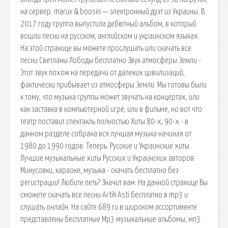
на сервер. maruv & boosin — электронный дуэт из Украины. В
2017 году группа выпустила дебютный альбом, в который
вошли песни на русском, английском и украинском языках.
На этой странице вы можете прослушать или скачать все
песни Светланы Лободы бесплатно Звук атмосферы Земли -
Этот звук похож на передачи от далеких цивилизаций,
фактически прибывает из атмосферы Земли. Мы готовы были
к тому, что музыка группы может звучать на концертах, или
как заставка в компьютерной игре, или в фильме, но вот что
театр поставит спектакль полностью Хиты 80-х, 90-х - в
данном разделе собрана вся лучшая музыка начиная от
1980 до 1990 годов. Теперь. Русские и Украинские хиты.
Лучшие музыкальные хиты Русских и Украинских авторов.
Минусовки, караоке, музыка - скачать бесплатно без
регистрации! Любите петь? Значит вам. На данной странице Вы
сможете скачать все песни Artik Asti бесплатно в mp3 и
слушать онлайн. На сайте 689.ru в широком ассортименте
представлены бесплатные Mp3 музыкальные альбомы, мп3.