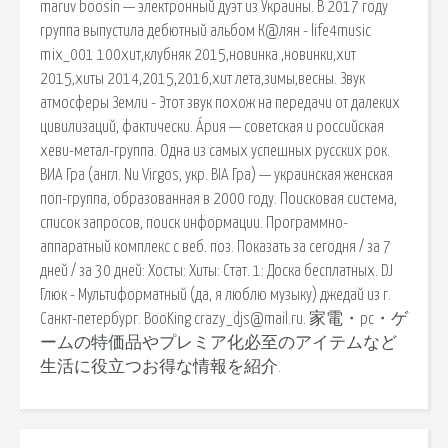
maruv boosin — электронный дуэт из Украины. В 2017 году
группа выпустила дебютный альбом К@лян - life4music
mix_001 100хит,клубняк 2015,новинка ,новинки,хит
2015,хиты 2014,2015,2016,хит лета,зимы,весны. Звук
атмосферы Земли - Этот звук похож на передачи от далеких
цивилизаций, фактически. А́рия — советская и российская
хеви-метал-группа. Одна из самых успешных русских рок.
ВИА Гра (англ. Nu Virgos, укр. ВІА Гра) — украинская женская
поп-группа, образованная в 2000 году. Поисковая сиcтема,
список запросов, поиск информации. Программно-
аппаратный комплекс с веб. поз. Показать за сегодня / за 7
дней / за 30 дней: Хосты: Хиты: Стат. 1: Доска бесплатных. DJ
Глюк - Мультиформатный (да, я люблю музыку) джедай из г.
Санкт-петербург. BooKing crazy_djs@mail.ru. 家電・pc・ゲ
ームの特価品やプレミア化必至のアイテムなど
生活に役立つお得な情報を紹介.